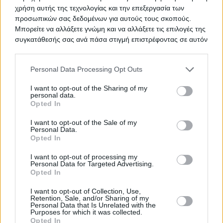
χρήση αυτής της τεχνολογίας και την επεξεργασία των
προσωπικών σας δεδομένων για αυτούς τους σκοπούς.
Προμήθεια 15 μηχανών
ΤΙΤΛΟΣ
Μπορείτε να αλλάξετε γνώμη και να αλλάξετε τις επιλογές της
αιμοκάθαρσης
συγκατάθεσής σας ανά πάσα στιγμή επιστρέφοντας σε αυτόν
τον ιστότοπο.
Please note that this website/app uses one or more Google
Personal Data Processing Opt Outs
Προμήθεια επιστημονικού οργάνου
ΤΙΤΛΟΣ
services and may gather and store information including but
ηλεκτροστατικής ινοποίησης
not limited to your visit or usage behaviour. You may click to
I want to opt-out of the Sharing of my
(Electrospinning)
personal data.
grant or deny consent to Google and its third-party tags to
Opted In
use your data for below specified purposes in below Google
consent section.
I want to opt-out of the Sale of my
Personal Data.
TED ΠΡΟΜΗΘΕΙΑ ΟΡΘΟΠΕΔΙΚΩΝ
ΤΙΤΛΟΣ
Opted In
I want to opt-out of processing my
Personal Data for Targeted Advertising.
Opted In
ΟΞΥΓΟΝΟ
ΤΙΤΛΟΣ
I want to opt-out of Collection, Use,
Retention, Sale, and/or Sharing of my
Personal Data that Is Unrelated with the
Purposes for which it was collected.
Opted In
ΥΠΗΡΕΣΙΕΣ ΕΠΙΣΚΕΥΗΣ ΚΑΙ
ΤΙΤΛΟΣ