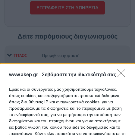
ΕΓΓΡΑΦΕΙΤΕ ΣΤΗ ΥΠΗΡΕΣΙΑ
Δείτε παρόμοιους διαγωνισμούς
Προμήθεια φορτιστή
ΤΙΤΛΟΣ
www.akep.gr -
Σεβόμαστε την ιδιωτικότητά σας
Προμήθεια αντιδραστηρίων
ΤΙΤΛΟΣ
Εμείς και οι συνεργάτες μας χρησιμοποιούμε τεχνολογίες,
όπως cookies, και επεξεργαζόμαστε προσωπικά δεδομένα,
όπως διευθύνσεις IP και αναγνωριστικά cookies, για να
Προμήθεια Εκπαιδευτικού και
ΤΙΤΛΟΣ
προσαρμόζουμε τις διαφημίσεις και το περιεχόμενο με βάση
Εργαστηριακού Εξοπλισμού των
τα ενδιαφέροντά σας, για να μετρήσουμε την απόδοση των
εννέα Σχολών του ΕΜΠ»
διαφημίσεων και του περιεχομένου και για να αποκτήσουμε
εις βάθος γνώση του κοινού που είδε τις διαφημίσεις και το
περιεχόμενο. Κάντε κλικ παρακάτω για να συμφωνήσετε με τη