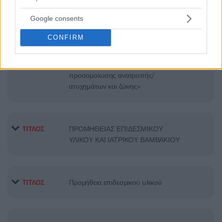
ΣΥΝΤΗΡΗΣΗΣ ΙΑΤΡΙΚΟΥ
Google consents
ΕΞΟΠΛΙΣΜΟΥ
CONFIRM
Προμήθεια μίας (1) συσκευής
ΤΙΤΛΟΣ
προσομοίωσης ανατροπής/
ατυχημάτων και ζώνης»
ΠΡΟΜΗΘΕΙΑΣ ΕΠΙΔΕΣΜΙΚΟΥ
ΤΙΤΛΟΣ
ΥΛΙΚΟΥ ΚΑΙ ΙΑΤΡΙΚΟΥ ΒΑΜΒΑΚΙΟΥ
Προμήθεια επιδεσμικού υλικού
ΤΙΤΛΟΣ