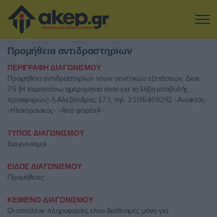
Μετάβαση στο κύριο περιεχόμενο
Προμήθεια αντιδραστηρίων
Η εταιρία
ΠΕΡΙΓΡΑΦΗ ΔΙΑΓΩΝΙΣΜΟΥ
Προμήθεια αντιδραστηρίων νέων γενετικών εξετάσεων, Διακ.
Αναζήτηση Διαγωνισμών
75 (Η παραπάνω ημερομηνία είναι για τη λήξη υποβολής
προσφορών) Λ.Αλεξάνδρας 171, τηλ. 210/6409292 -Ανοικτός-
Δοκιμάστε την Υπηρεσία
-Ηλεκτρονικός- -Από φορέα#-
Επικοινωνία
ΤΥΠΟΣ ΔΙΑΓΩΝΙΣΜΟΥ
Διαγωνισμοί
Σύνδεση
ΕΙΔΟΣ ΔΙΑΓΩΝΙΣΜΟΥ
Προμήθειες
Είσοδος
Εγγραφή
ΚΕΙΜΕΝΟ ΔΙΑΓΩΝΙΣΜΟΥ
Οι επιπλέον πληροφορίες είναι διαθέσιμες μόνο για