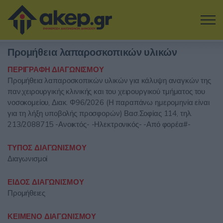
Μετάβαση στο κύριο περιεχόμενο
Προμήθεια λαπαροσκοπικών υλικών
Η εταιρία
ΠΕΡΙΓΡΑΦΗ ΔΙΑΓΩΝΙΣΜΟΥ
Προμήθεια λαπαροσκοπικών υλικών για κάλυψη αναγκών της
Αναζήτηση Διαγωνισμών
παν.χειρουργικής κλινικής και του χειρουργικού τμήματος του
νοσοκομείου, Διακ. Φ96/2026 (Η παραπάνω ημερομηνία είναι
Δοκιμάστε την Υπηρεσία
για τη λήξη υποβολής προσφορών) Βασ.Σοφίας 114, τηλ.
213/2088715 -Ανοικτός- -Ηλεκτρονικός- -Από φορέα#-
Επικοινωνία
ΤΥΠΟΣ ΔΙΑΓΩΝΙΣΜΟΥ
Διαγωνισμοί
Σύνδεση
ΕΙΔΟΣ ΔΙΑΓΩΝΙΣΜΟΥ
Είσοδος
Εγγραφή
Προμήθειες
ΚΕΙΜΕΝΟ ΔΙΑΓΩΝΙΣΜΟΥ