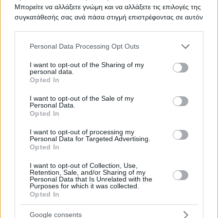
Μπορείτε να αλλάξετε γνώμη και να αλλάξετε τις επιλογές της
TED ΠΡΟΜΗΘΕΙΑ ΟΡΘΟΠΕΔΙΚΩΝ
ΤΙΤΛΟΣ
συγκατάθεσής σας ανά πάσα στιγμή επιστρέφοντας σε αυτόν
τον ιστότοπο.
Please note that this website/app uses one or more Google
Personal Data Processing Opt Outs
ΟΞΥΓΟΝΟ
ΤΙΤΛΟΣ
services and may gather and store information including but
not limited to your visit or usage behaviour. You may click to
I want to opt-out of the Sharing of my
personal data.
grant or deny consent to Google and its third-party tags to
Opted In
use your data for below specified purposes in below Google
ΥΠΗΡΕΣΙΕΣ ΕΠΙΣΚΕΥΗΣ ΚΑΙ
ΤΙΤΛΟΣ
consent section.
I want to opt-out of the Sale of my
ΣΥΝΤΗΡΗΣΗΣ ΙΑΤΡΙΚΟΥ
Personal Data.
ΕΞΟΠΛΙΣΜΟΥ
Opted In
I want to opt-out of processing my
Personal Data for Targeted Advertising.
Opted In
ΠΡΟΜΗΘΕΙΑΣ ΕΠΙΔΕΣΜΙΚΟΥ
ΤΙΤΛΟΣ
ΥΛΙΚΟΥ ΚΑΙ ΙΑΤΡΙΚΟΥ ΒΑΜΒΑΚΙΟΥ
I want to opt-out of Collection, Use,
Retention, Sale, and/or Sharing of my
Personal Data that Is Unrelated with the
Purposes for which it was collected.
Opted In
Προμήθεια επιδεσμικού υλικού
ΤΙΤΛΟΣ
Google consents