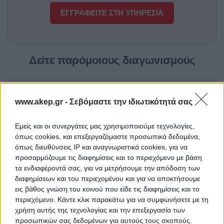
ΕΓΓΡΑΦΕΙΤΕ ΣΤΗ ΥΠΗΡΕΣΙΑ
Δείτε παρόμοιους διαγωνισμούς
Προμήθεια φορτιστή
ΤΙΤΛΟΣ
www.akep.gr -
Σεβόμαστε την ιδιωτικότητά σας
Εμείς και οι συνεργάτες μας χρησιμοποιούμε τεχνολογίες,
Προμήθεια αντιδραστηρίων
ΤΙΤΛΟΣ
όπως cookies, και επεξεργαζόμαστε προσωπικά δεδομένα,
όπως διευθύνσεις IP και αναγνωριστικά cookies, για να
προσαρμόζουμε τις διαφημίσεις και το περιεχόμενο με βάση
τα ενδιαφέροντά σας, για να μετρήσουμε την απόδοση των
Προμήθεια 15 μηχανών
ΤΙΤΛΟΣ
διαφημίσεων και του περιεχομένου και για να αποκτήσουμε
αιμοκάθαρσης
εις βάθος γνώση του κοινού που είδε τις διαφημίσεις και το
περιεχόμενο. Κάντε κλικ παρακάτω για να συμφωνήσετε με τη
χρήση αυτής της τεχνολογίας και την επεξεργασία των
προσωπικών σας δεδομένων για αυτούς τους σκοπούς.