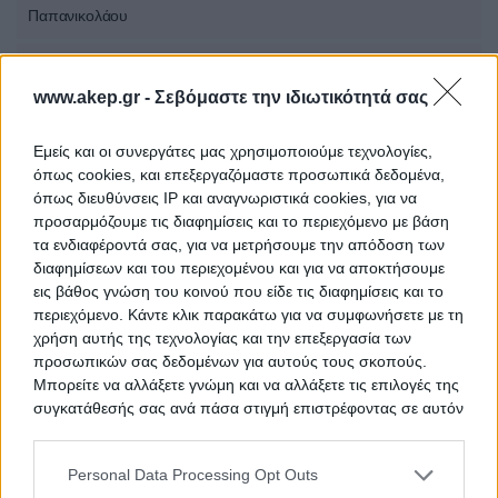
Παπανικολάου
Συντήρηση-αναγόμωση
10/08/2026
πυροσβεστήρων
620 €
www.akep.gr -
Σεβόμαστε την ιδιωτικότητά σας
Ανανέωση σύμβασης για τα
Εμείς και οι συνεργάτες μας χρησιμοποιούμε τεχνολογίες,
10/08/2026
συστήματα επεξεργασίας
όπως cookies, και επεξεργαζόμαστε προσωπικά δεδομένα,
0 €
νερού
όπως διευθύνσεις IP και αναγνωριστικά cookies, για να
προσαρμόζουμε τις διαφημίσεις και το περιεχόμενο με βάση
10/08/2026
τα ενδιαφέροντά σας, για να μετρήσουμε την απόδοση των
Προμήθεια δίσκοι ευαισθησίας
0 €
διαφημίσεων και του περιεχομένου και για να αποκτήσουμε
εις βάθος γνώση του κοινού που είδε τις διαφημίσεις και το
περιεχόμενο. Κάντε κλικ παρακάτω για να συμφωνήσετε με τη
11/08/2026
Αντικατάσταση μπαταριών
χρήση αυτής της τεχνολογίας και την επεξεργασία των
0 €
προσωπικών σας δεδομένων για αυτούς τους σκοπούς.
Μπορείτε να αλλάξετε γνώμη και να αλλάξετε τις επιλογές της
Προμήθεια μίας συσκευής
12/08/2026
συγκατάθεσής σας ανά πάσα στιγμή επιστρέφοντας σε αυτόν
χειρουργικού Laser
0 €
τον ιστότοπο.
12/08/2026
Please note that this website/app uses one or more Google
Personal Data Processing Opt Outs
Μίσθωση υπαίθριου χώρου
0 €
services and may gather and store information including but