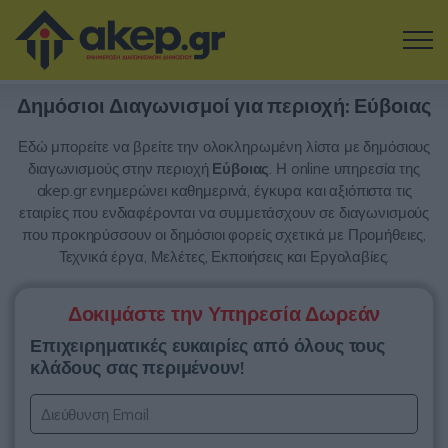
Μετάβαση στο κύριο περιεχόμενο
Δημόσιοι Διαγωνισμοί για περιοχή: Εύβοιας
Η εταιρία
Εδώ μπορείτε να βρείτε την ολοκληρωμένη λίστα με δημόσιους
Αναζήτηση Διαγωνισμών
διαγωνισμούς στην περιοχή
Εύβοιας
. Η online υπηρεσία της
akep.gr ενημερώνει καθημερινά, έγκυρα και αξιόπιστα τις
εταιρίες που ενδιαφέρονται να συμμετάσχουν σε διαγωνισμούς
Δοκιμάστε την Υπηρεσία
που προκηρύσσουν οι δημόσιοι φορείς σχετικά με Προμήθειες,
Τεχνικά έργα, Μελέτες, Εκποιήσεις και Εργολαβίες.
Επικοινωνία
Δοκιμάστε την Υπηρεσία Δωρεάν
Σύνδεση
Επιχειρηματικές ευκαιρίες από όλους τους
κλάδους σας περιμένουν!
Είσοδος
Εγγραφή