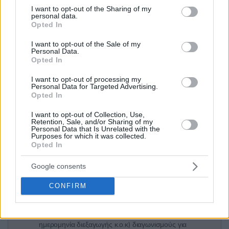
not limited to your visit or usage behaviour. You may click to
I want to opt-out of the Sharing of my
personal data.
grant or deny consent to Google and its third-party tags to
Λειτουργία και συντήρηση
Opted In
use your data for below specified purposes in below Google
Εγκατάστασης Επεξεργασίας
12/08/2026
consent section.
Λυμάτων π. Δήμου
533696 €
I want to opt-out of the Sale of my
Personal Data.
Αμαρύνθου.
Opted In
ΤΡΟΦΟΔΟΣΙΑ ΜΕ ΕΤΟΙΜΑ
12/08/2026
I want to opt-out of processing my
Personal Data for Targeted Advertising.
ΓΕΥΜΑΤΑ - CATERING
4035196,33 €
Opted In
1
2
3
4
5
6
7
8
...
20
I want to opt-out of Collection, Use,
Retention, Sale, and/or Sharing of my
Personal Data that Is Unrelated with the
Purposes for which it was collected.
Opted In
Κάντε Εγγραφή για να:
Google consents
Λαμβάνετε καθημερινά email με τους διαγωνισμούς
στις κατηγορίες της επιλογής σας.
CONFIRM
Μπορείτε να βρείτε χρησιμοποιώντας πολλαπλά
φίλτρα (λέξεις κλειδιά, φορέα, προϋπολογισμό,
ημερομηνία διεξαγωγής κ.ο.κ) διαγωνισμούς για