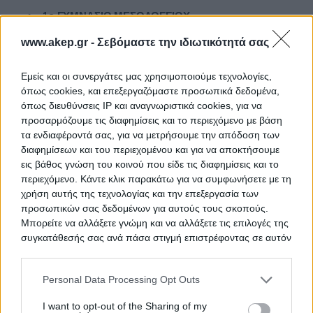
>
1ο ΓΥΜΝΑΣΙΟ ΜΕΣΟΛΟΓΓΙΟΥ
www.akep.gr -
Σεβόμαστε την ιδιωτικότητά σας
>
1ο ΓΥΜΝΑΣΙΟ ΝΑΥΠΑΚΤΟΥ
>
1ο ΓΥΜΝΑΣΙΟ ΝΕΑΣ ΜΑΚΡΗΣ
Εμείς και οι συνεργάτες μας χρησιμοποιούμε τεχνολογίες,
όπως cookies, και επεξεργαζόμαστε προσωπικά δεδομένα,
>
1ο ΓΥΜΝΑΣΙΟ ΝΕΟΥ ΨΥΧΙΚΟΥ
όπως διευθύνσεις IP και αναγνωριστικά cookies, για να
προσαρμόζουμε τις διαφημίσεις και το περιεχόμενο με βάση
τα ενδιαφέροντά σας, για να μετρήσουμε την απόδοση των
>
1ο ΓΥΜΝΑΣΙΟ ΠΑΙΑΝΙΑΣ
διαφημίσεων και του περιεχομένου και για να αποκτήσουμε
εις βάθος γνώση του κοινού που είδε τις διαφημίσεις και το
>
1ο ΓΥΜΝΑΣΙΟ ΠΑΛΛΗΝΗΣ
περιεχόμενο. Κάντε κλικ παρακάτω για να συμφωνήσετε με τη
χρήση αυτής της τεχνολογίας και την επεξεργασία των
>
1ο ΓΥΜΝΑΣΙΟ ΡΑΦΗΝΑΣ
προσωπικών σας δεδομένων για αυτούς τους σκοπούς.
Μπορείτε να αλλάξετε γνώμη και να αλλάξετε τις επιλογές της
>
1ο ΓΥΜΝΑΣΙΟ ΣΚΑΛΑΣ ΩΡΩΠΟΥ
συγκατάθεσής σας ανά πάσα στιγμή επιστρέφοντας σε αυτόν
τον ιστότοπο.
>
1ο ΓΥΜΝΑΣΙΟ ΧΑΛΚΟΥΤΣΙΟΥ
Please note that this website/app uses one or more Google
Personal Data Processing Opt Outs
>
1ο ΕΠΑΛ ΑΓΡΙΝΙΟΥ
services and may gather and store information including but
not limited to your visit or usage behaviour. You may click to
I want to opt-out of the Sharing of my