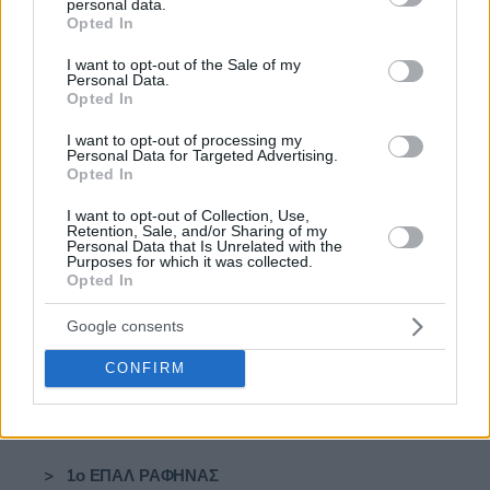
>
1ο ΕΠΑΛ ΑΧΑΡΝΩΝ
personal data.
grant or deny consent to Google and its third-party tags to
Opted In
use your data for below specified purposes in below Google
>
1ο ΕΠΑΛ ΒΕΡΟΙΑΣ
consent section.
I want to opt-out of the Sale of my
Personal Data.
>
1ο ΕΠΑΛ ΒΟΝΙΤΣΑΣ
Opted In
I want to opt-out of processing my
>
1ο ΕΠΑΛ ΔΙΟΝΥΣΟΥ
Personal Data for Targeted Advertising.
Opted In
>
1ο ΕΠΑΛ ΔΙΟΝΥΣΟΥ-ΖΗΝΩΝ
I want to opt-out of Collection, Use,
Retention, Sale, and/or Sharing of my
>
1ο ΕΠΑΛ ΚΑΤΟΧΗΣ
Personal Data that Is Unrelated with the
Purposes for which it was collected.
Opted In
>
1ο ΕΠΑΛ ΚΟΡΩΠΙΟΥ
Google consents
>
1ο ΕΠΑΛ ΛΑΥΡΙΟ
CONFIRM
>
1ο ΕΠΑΛ ΜΕΣΟΛΟΓΓΙΟΥ
>
1ο ΕΠΑΛ ΝΑΥΠΑΚΤΟΥ
>
1ο ΕΠΑΛ ΡΑΦΗΝΑΣ