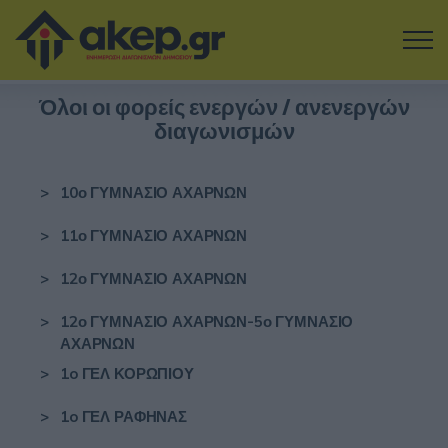
Μετάβαση στο κύριο περιεχόμενο
Όλοι οι φορείς ενεργών / ανενεργών
Η εταιρία
διαγωνισμών
Αναζήτηση Διαγωνισμών
>
10ο ΓΥΜΝΑΣΙΟ ΑΧΑΡΝΩΝ
Δοκιμάστε την Υπηρεσία
>
11ο ΓΥΜΝΑΣΙΟ ΑΧΑΡΝΩΝ
Επικοινωνία
>
12ο ΓΥΜΝΑΣΙΟ ΑΧΑΡΝΩΝ
>
12ο ΓΥΜΝΑΣΙΟ ΑΧΑΡΝΩΝ-5ο ΓΥΜΝΑΣΙΟ
Σύνδεση
ΑΧΑΡΝΩΝ
>
1o ΓΕΛ ΚΟΡΩΠΙΟΥ
Είσοδος
Εγγραφή
>
1o ΓΕΛ ΡΑΦΗΝΑΣ