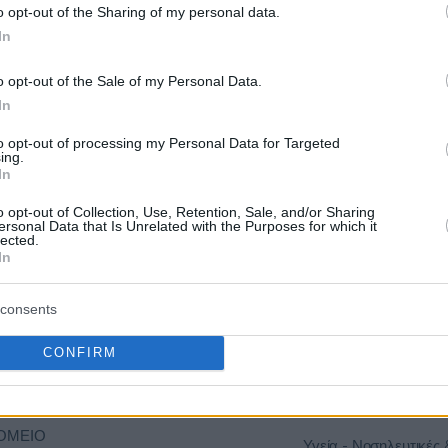
o opt-out of the Sharing of my personal data.
In
ΟΜΕΙΟ
Υγεία - Νοσηλευτικές 
o opt-out of the Sale of my Personal Data.
Ο
20/08/2026
294.799,02 €
Φαρμακευτικές Υπηρε
In
Προιόντα - Εξοπλισμό
to opt-out of processing my Personal Data for Targeted
ing.
In
ΟΜΕΙΟ
Υγεία - Νοσηλευτικές 
o opt-out of Collection, Use, Retention, Sale, and/or Sharing
Ο
20/08/2026
254.026,00 €
Φαρμακευτικές Υπηρε
ersonal Data that Is Unrelated with the Purposes for which it
Προιόντα - Εξοπλισμό
lected.
In
ΟΜΕΙΟ
consents
Υγεία - Νοσηλευτικές 
ΟΓΛΕΙΟ-
01/10/2026
317.560,06 €
Φαρμακευτικές Υπηρε
CONFIRM
Προιόντα - Εξοπλισμό
Κ
ΟΜΕΙΟ
Υγεία - Νοσηλευτικές 