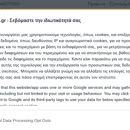
ΙΑΤΡΕΙΟ-
Προιόντα - Εξοπλισμό
ΙΝΙΚΗ
gr -
Σεβόμαστε την ιδιωτικότητά σας
ΟΜΕΙΟ
Υγεία - Νοσηλευτικές 
ι συνεργάτες μας χρησιμοποιούμε τεχνολογίες, όπως cookies, και επεξε
ΟΓΛΕΙΟ-
15/10/2026
323.615,63 €
Φαρμακευτικές Υπηρε
εδομένα, όπως διευθύνσεις IP και αναγνωριστικά cookies, για να πρ
Προιόντα - Εξοπλισμό
σεις και το περιεχόμενο με βάση τα ενδιαφέροντά σας, για να μετρήσουμ
Κ
 διαφημίσεων και του περιεχομένου και για να αποκτήσουμε εις βάθο
είδε τις διαφημίσεις και το περιεχόμενο. Κάντε κλικ παρακάτω για να σ
 αυτής της τεχνολογίας και την επεξεργασία των προσωπικών σας δεδ
Επιστημονικά Εργαλε
ΟΜΕΙΟ
 σκοπούς. Μπορείτε να αλλάξετε γνώμη και να αλλάξετε τις επιλογές τη
Εξοπλισμός,Υγεία - Ν
ής σας ανά πάσα στιγμή επιστρέφοντας σε αυτόν τον ιστότοπο.
12/08/2026
598.920,00 €
Φαρμακευτικές Υπηρε
ΝΑΣ
Προιόντα - Εξοπλισμό
 that this website/app uses one or more Google services and may gath
Ο
Αέρια
including but not limited to your visit or usage behaviour. You may click 
 to Google and its third-party tags to use your data for below specifi
ogle consent section.
ΟΜΕΙΟ
Υγεία - Νοσηλευτικές 
12/08/2026
441.165,96 €
Φαρμακευτικές Υπηρε
l Data Processing Opt Outs
ΝΑΣ
Προιόντα - Εξοπλισμό
Ο