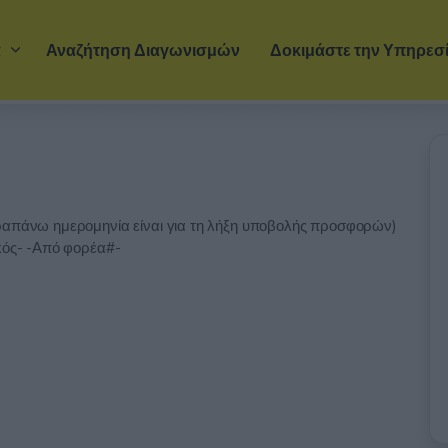
Μετάβαση στο κύριο περιεχόμενο
α
Αναζήτηση Διαγωνισμών
Δοκιμάστε την Υπηρεσ
αραπάνω ημερομηνία είναι για τη λήξη υποβολής προσφορών)
ικός- -Από φορέα#-