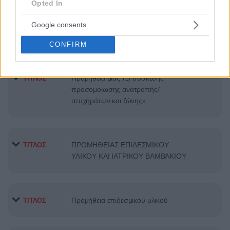
Opted In
ΥΠΗΡΕΣΙΕΣ ΕΠΙΣΚΕΥΗΣ ΚΑΙ
ΤΙΤΛΟΣ
ΣΥΝΤΗΡΗΣΗΣ ΙΑΤΡΙΚΟΥ
Google consents
ΕΞΟΠΛΙΣΜΟΥ
CONFIRM
Προμήθεια μίας (1) συσκευής
ΤΙΤΛΟΣ
προσομοίωσης ανατροπής/
ατυχημάτων και ζώνης»
ΠΡΟΜΗΘΕΙΑΣ ΕΠΙΔΕΣΜΙΚΟΥ
ΤΙΤΛΟΣ
ΥΛΙΚΟΥ ΚΑΙ ΙΑΤΡΙΚΟΥ ΒΑΜΒΑΚΙΟΥ
Προμήθεια επιδεσμικού υλικού
ΤΙΤΛΟΣ