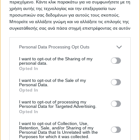
περιεχόμενο. Κάντε κλικ παρακάτω για να συμφωνήσετε με τη
χρήση αυτής της τεχνολογίας και την επεξεργασία των
προσωπικών σας δεδομένων για αυτούς τους σκοπούς.
Προμήθεια 15 μηχανών
ΤΙΤΛΟΣ
Μπορείτε να αλλάξετε γνώμη και να αλλάξετε τις επιλογές της
αιμοκάθαρσης
συγκατάθεσής σας ανά πάσα στιγμή επιστρέφοντας σε αυτόν
τον ιστότοπο.
Please note that this website/app uses one or more Google
Personal Data Processing Opt Outs
services and may gather and store information including but
Προμήθεια επιστημονικού οργάνου
ΤΙΤΛΟΣ
not limited to your visit or usage behaviour. You may click to
I want to opt-out of the Sharing of my
ηλεκτροστατικής ινοποίησης
personal data.
grant or deny consent to Google and its third-party tags to
(Electrospinning)
Opted In
use your data for below specified purposes in below Google
consent section.
I want to opt-out of the Sale of my
Personal Data.
Opted In
TED ΠΡΟΜΗΘΕΙΑ ΟΡΘΟΠΕΔΙΚΩΝ
ΤΙΤΛΟΣ
I want to opt-out of processing my
Personal Data for Targeted Advertising.
Opted In
ΟΞΥΓΟΝΟ
ΤΙΤΛΟΣ
I want to opt-out of Collection, Use,
Retention, Sale, and/or Sharing of my
Personal Data that Is Unrelated with the
Purposes for which it was collected.