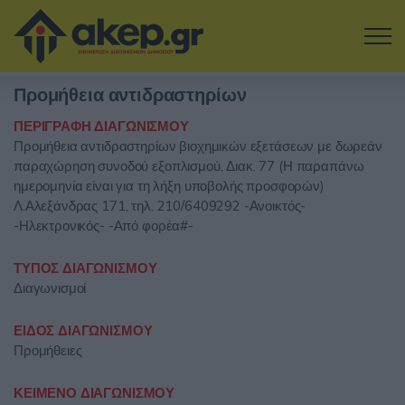
Μετάβαση στο κύριο περιεχόμενο
Προμήθεια αντιδραστηρίων
Η εταιρία
ΠΕΡΙΓΡΑΦΗ ΔΙΑΓΩΝΙΣΜΟΥ
Προμήθεια αντιδραστηρίων βιοχημικών εξετάσεων με δωρεάν
Αναζήτηση Διαγωνισμών
παραχώρηση συνοδού εξοπλισμού, Διακ. 77 (Η παραπάνω
ημερομηνία είναι για τη λήξη υποβολής προσφορών)
Δοκιμάστε την Υπηρεσία
Λ.Αλεξάνδρας 171, τηλ. 210/6409292 -Ανοικτός-
-Ηλεκτρονικός- -Από φορέα#-
Επικοινωνία
ΤΥΠΟΣ ΔΙΑΓΩΝΙΣΜΟΥ
Διαγωνισμοί
Σύνδεση
ΕΙΔΟΣ ΔΙΑΓΩΝΙΣΜΟΥ
Είσοδος
Εγγραφή
Προμήθειες
ΚΕΙΜΕΝΟ ΔΙΑΓΩΝΙΣΜΟΥ