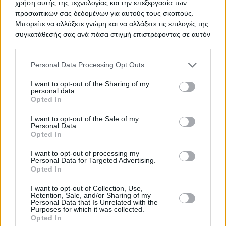
χρήση αυτής της τεχνολογίας και την επεξεργασία των
προσωπικών σας δεδομένων για αυτούς τους σκοπούς.
Προμήθεια μετρητών κυττάρων
ΤΙΤΛΟΣ
Μπορείτε να αλλάξετε γνώμη και να αλλάξετε τις επιλογές της
αίματος
συγκατάθεσής σας ανά πάσα στιγμή επιστρέφοντας σε αυτόν
τον ιστότοπο.
Please note that this website/app uses one or more Google
Personal Data Processing Opt Outs
services and may gather and store information including but
Υπηρεσίες μεταφοράς
ΤΙΤΛΟΣ
not limited to your visit or usage behaviour. You may click to
I want to opt-out of the Sharing of my
personal data.
grant or deny consent to Google and its third-party tags to
Opted In
use your data for below specified purposes in below Google
consent section.
Υποέργο 6 - Ιατροτεχνολογικός
ΤΙΤΛΟΣ
I want to opt-out of the Sale of my
Personal Data.
εξοπλισμός
Opted In
I want to opt-out of processing my
Personal Data for Targeted Advertising.
Opted In
Προμήθεια χημικών πρόσθετων
ΤΙΤΛΟΣ
I want to opt-out of Collection, Use,
Retention, Sale, and/or Sharing of my
Personal Data that Is Unrelated with the
Purposes for which it was collected.
Προμήθεια εκπαιδευτικών υλικών
ΤΙΤΛΟΣ
Opted In