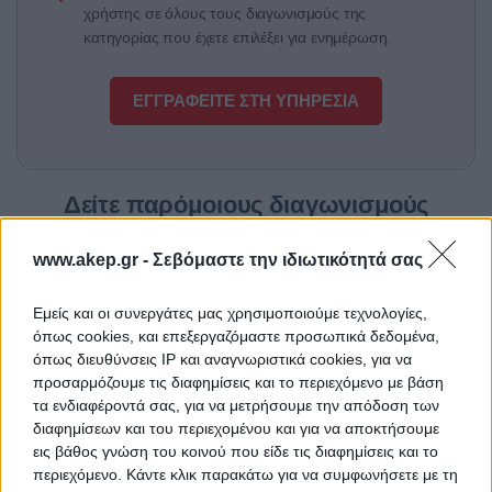
χρήστης σε όλους τους διαγωνισμούς της
κατηγορίας που έχετε επιλέξει για ενημέρωση.
ΕΓΓΡΑΦΕΙΤΕ ΣΤΗ ΥΠΗΡΕΣΙΑ
Δείτε παρόμοιους διαγωνισμούς
www.akep.gr -
Σεβόμαστε την ιδιωτικότητά σας
Προμήθεια ενός κλιβάνου
ΤΙΤΛΟΣ
πλάσματος
Εμείς και οι συνεργάτες μας χρησιμοποιούμε τεχνολογίες,
όπως cookies, και επεξεργαζόμαστε προσωπικά δεδομένα,
όπως διευθύνσεις IP και αναγνωριστικά cookies, για να
προσαρμόζουμε τις διαφημίσεις και το περιεχόμενο με βάση
Προμήθεια εργαστηριακών
ΤΙΤΛΟΣ
τα ενδιαφέροντά σας, για να μετρήσουμε την απόδοση των
αναλωσίμων και αντιδραστηρίων-
διαφημίσεων και του περιεχομένου και για να αποκτήσουμε
InflaCare
εις βάθος γνώση του κοινού που είδε τις διαφημίσεις και το
περιεχόμενο. Κάντε κλικ παρακάτω για να συμφωνήσετε με τη