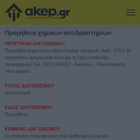
Μετάβαση στο κύριο περιεχόμενο
Προμήθεια χημικών αντιδραστηρίων
Η εταιρία
ΠΕΡΙΓΡΑΦΗ ΔΙΑΓΩΝΙΣΜΟΥ
Προμήθεια χημικών αντιδραστηρίων ιολογικού, Διακ. 17/25 (Η
Αναζήτηση Διαγωνισμών
παραπάνω ημερομηνία είναι για τη λήξη υποβολής
προσφορών) Τηλ. 2813/402692 -Ανοικτός- -Ηλεκτρονικός-
Δοκιμάστε την Υπηρεσία
-Από φορέα-
Επικοινωνία
ΤΥΠΟΣ ΔΙΑΓΩΝΙΣΜΟΥ
Διαγωνισμοί
Σύνδεση
ΕΙΔΟΣ ΔΙΑΓΩΝΙΣΜΟΥ
Προμήθειες
Είσοδος
Εγγραφή
ΚΕΙΜΕΝΟ ΔΙΑΓΩΝΙΣΜΟΥ
Οι επιπλέον πληροφορίες είναι διαθέσιμες μόνο για