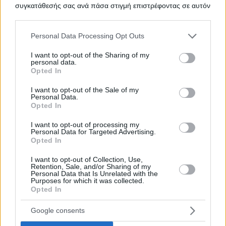
συγκατάθεσής σας ανά πάσα στιγμή επιστρέφοντας σε αυτόν
Προμήθεια μετρητών κυττάρων
ΤΙΤΛΟΣ
τον ιστότοπο.
αίματος
Please note that this website/app uses one or more Google
Personal Data Processing Opt Outs
services and may gather and store information including but
not limited to your visit or usage behaviour. You may click to
I want to opt-out of the Sharing of my
Υπηρεσίες μεταφοράς
ΤΙΤΛΟΣ
personal data.
grant or deny consent to Google and its third-party tags to
Opted In
use your data for below specified purposes in below Google
consent section.
I want to opt-out of the Sale of my
Personal Data.
Υποέργο 6 - Ιατροτεχνολογικός
ΤΙΤΛΟΣ
Opted In
εξοπλισμός
I want to opt-out of processing my
Personal Data for Targeted Advertising.
Opted In
Προμήθεια χημικών πρόσθετων
I want to opt-out of Collection, Use,
ΤΙΤΛΟΣ
Retention, Sale, and/or Sharing of my
Personal Data that Is Unrelated with the
Purposes for which it was collected.
Opted In
Προμήθεια εκπαιδευτικών υλικών
ΤΙΤΛΟΣ
Google consents