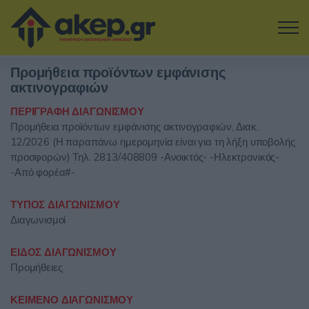
Μετάβαση στο κύριο περιεχόμενο
Προμήθεια προϊόντων εμφάνισης
Η εταιρία
ακτινογραφιών
ΠΕΡΙΓΡΑΦΗ ΔΙΑΓΩΝΙΣΜΟΥ
Αναζήτηση Διαγωνισμών
Προμήθεια προϊόντων εμφάνισης ακτινογραφιών, Διακ.
12/2026 (Η παραπάνω ημερομηνία είναι για τη λήξη υποβολής
Δοκιμάστε την Υπηρεσία
προσφορών) Τηλ. 2813/408809 -Ανοικτός- -Ηλεκτρονικός-
-Από φορέα#-
Επικοινωνία
ΤΥΠΟΣ ΔΙΑΓΩΝΙΣΜΟΥ
Διαγωνισμοί
Σύνδεση
ΕΙΔΟΣ ΔΙΑΓΩΝΙΣΜΟΥ
Είσοδος
Εγγραφή
Προμήθειες
ΚΕΙΜΕΝΟ ΔΙΑΓΩΝΙΣΜΟΥ