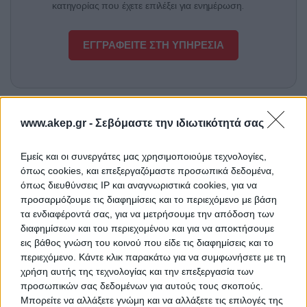
κατηγορίας που έχετε επιλέξει για ενημέρωση.
ΕΓΓΡΑΦΕΙΤΕ ΣΤΗ ΥΠΗΡΕΣΙΑ
Δείτε παρόμοιους διαγωνισμούς
www.akep.gr -
Σεβόμαστε την ιδιωτικότητά σας
Προμήθεια ενός κλιβάνου
ΤΙΤΛΟΣ
Εμείς και οι συνεργάτες μας χρησιμοποιούμε τεχνολογίες,
πλάσματος
όπως cookies, και επεξεργαζόμαστε προσωπικά δεδομένα,
όπως διευθύνσεις IP και αναγνωριστικά cookies, για να
προσαρμόζουμε τις διαφημίσεις και το περιεχόμενο με βάση
τα ενδιαφέροντά σας, για να μετρήσουμε την απόδοση των
Προμήθεια εργαστηριακών
ΤΙΤΛΟΣ
διαφημίσεων και του περιεχομένου και για να αποκτήσουμε
αναλωσίμων και αντιδραστηρίων-
εις βάθος γνώση του κοινού που είδε τις διαφημίσεις και το
περιεχόμενο. Κάντε κλικ παρακάτω για να συμφωνήσετε με τη
InflaCare
χρήση αυτής της τεχνολογίας και την επεξεργασία των
προσωπικών σας δεδομένων για αυτούς τους σκοπούς.
Μπορείτε να αλλάξετε γνώμη και να αλλάξετε τις επιλογές της