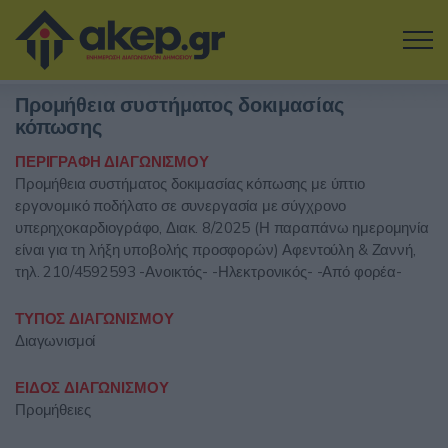
Μετάβαση στο κύριο περιεχόμενο
Προμήθεια συστήματος δοκιμασίας
Η εταιρία
κόπωσης
ΠΕΡΙΓΡΑΦΗ ΔΙΑΓΩΝΙΣΜΟΥ
Αναζήτηση Διαγωνισμών
Προμήθεια συστήματος δοκιμασίας κόπωσης με ύπτιο
εργονομικό ποδήλατο σε συνεργασία με σύγχρονο
Δοκιμάστε την Υπηρεσία
υπερηχοκαρδιογράφο, Διακ. 8/2025 (Η παραπάνω ημερομηνία
είναι για τη λήξη υποβολής προσφορών) Αφεντούλη & Ζαννή,
Επικοινωνία
τηλ. 210/4592593 -Ανοικτός- -Ηλεκτρονικός- -Από φορέα-
ΤΥΠΟΣ ΔΙΑΓΩΝΙΣΜΟΥ
Σύνδεση
Διαγωνισμοί
Είσοδος
Εγγραφή
ΕΙΔΟΣ ΔΙΑΓΩΝΙΣΜΟΥ
Προμήθειες