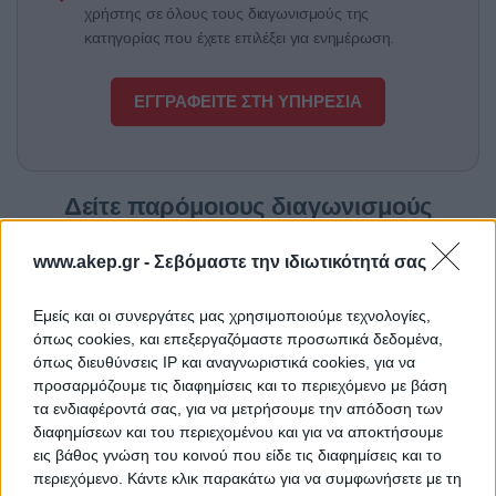
χρήστης σε όλους τους διαγωνισμούς της
κατηγορίας που έχετε επιλέξει για ενημέρωση.
ΕΓΓΡΑΦΕΙΤΕ ΣΤΗ ΥΠΗΡΕΣΙΑ
Δείτε παρόμοιους διαγωνισμούς
www.akep.gr -
Σεβόμαστε την ιδιωτικότητά σας
Προμήθεια φορτιστή
ΤΙΤΛΟΣ
Εμείς και οι συνεργάτες μας χρησιμοποιούμε τεχνολογίες,
όπως cookies, και επεξεργαζόμαστε προσωπικά δεδομένα,
όπως διευθύνσεις IP και αναγνωριστικά cookies, για να
Προμήθεια αντιδραστηρίων
ΤΙΤΛΟΣ
προσαρμόζουμε τις διαφημίσεις και το περιεχόμενο με βάση
τα ενδιαφέροντά σας, για να μετρήσουμε την απόδοση των
διαφημίσεων και του περιεχομένου και για να αποκτήσουμε
εις βάθος γνώση του κοινού που είδε τις διαφημίσεις και το
Προμήθεια 15 μηχανών
ΤΙΤΛΟΣ
περιεχόμενο. Κάντε κλικ παρακάτω για να συμφωνήσετε με τη
αιμοκάθαρσης