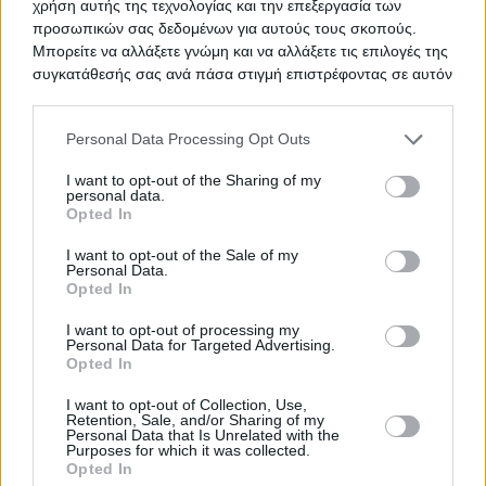
χρήση αυτής της τεχνολογίας και την επεξεργασία των
προσωπικών σας δεδομένων για αυτούς τους σκοπούς.
Μπορείτε να αλλάξετε γνώμη και να αλλάξετε τις επιλογές της
συγκατάθεσής σας ανά πάσα στιγμή επιστρέφοντας σε αυτόν
TED ΠΡΟΜΗΘΕΙΑ ΟΡΘΟΠΕΔΙΚΩΝ
ΤΙΤΛΟΣ
τον ιστότοπο.
Please note that this website/app uses one or more Google
Personal Data Processing Opt Outs
services and may gather and store information including but
not limited to your visit or usage behaviour. You may click to
I want to opt-out of the Sharing of my
ΟΞΥΓΟΝΟ
ΤΙΤΛΟΣ
personal data.
grant or deny consent to Google and its third-party tags to
Opted In
use your data for below specified purposes in below Google
consent section.
I want to opt-out of the Sale of my
Personal Data.
ΥΠΗΡΕΣΙΕΣ ΕΠΙΣΚΕΥΗΣ ΚΑΙ
ΤΙΤΛΟΣ
Opted In
ΣΥΝΤΗΡΗΣΗΣ ΙΑΤΡΙΚΟΥ
ΕΞΟΠΛΙΣΜΟΥ
I want to opt-out of processing my
Personal Data for Targeted Advertising.
Opted In
I want to opt-out of Collection, Use,
ΠΡΟΜΗΘΕΙΑΣ ΕΠΙΔΕΣΜΙΚΟΥ
ΤΙΤΛΟΣ
Retention, Sale, and/or Sharing of my
Personal Data that Is Unrelated with the
ΥΛΙΚΟΥ ΚΑΙ ΙΑΤΡΙΚΟΥ ΒΑΜΒΑΚΙΟΥ
Purposes for which it was collected.
Opted In