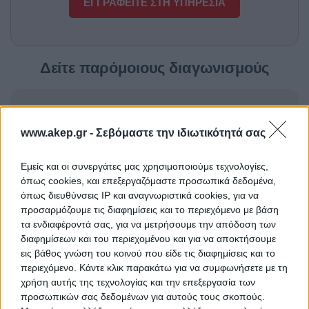
ΕΓΓΡΑΦΕΙΤΕ ΣΤΗ ΥΠΗΡΕΣΙΑ
Δείτε παρόμοιους διαγωνισμούς
Προμήθεια φορτιστή
ΤΙΤΛΟΣ
www.akep.gr -
Σεβόμαστε την ιδιωτικότητά σας
Εμείς και οι συνεργάτες μας χρησιμοποιούμε τεχνολογίες,
Προμήθεια αντιδραστηρίων
ΤΙΤΛΟΣ
όπως cookies, και επεξεργαζόμαστε προσωπικά δεδομένα,
όπως διευθύνσεις IP και αναγνωριστικά cookies, για να
προσαρμόζουμε τις διαφημίσεις και το περιεχόμενο με βάση
τα ενδιαφέροντά σας, για να μετρήσουμε την απόδοση των
Προμήθεια 15 μηχανών
ΤΙΤΛΟΣ
διαφημίσεων και του περιεχομένου και για να αποκτήσουμε
αιμοκάθαρσης
εις βάθος γνώση του κοινού που είδε τις διαφημίσεις και το
περιεχόμενο. Κάντε κλικ παρακάτω για να συμφωνήσετε με τη
χρήση αυτής της τεχνολογίας και την επεξεργασία των
προσωπικών σας δεδομένων για αυτούς τους σκοπούς.
TED ΠΡΟΜΗΘΕΙΑ ΟΡΘΟΠΕΔΙΚΩΝ
ΤΙΤΛΟΣ