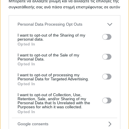
Μπορείτε να αλλάξετε γνώμη και να αλλάξετε τις επιλογές της
συγκατάθεσής σας ανά πάσα στιγμή επιστρέφοντας σε αυτόν
τον ιστότοπο.
ΟΞΥΓΟΝΟ
Please note that this website/app uses one or more Google
ΤΙΤΛΟΣ
Personal Data Processing Opt Outs
services and may gather and store information including but
not limited to your visit or usage behaviour. You may click to
I want to opt-out of the Sharing of my
personal data.
grant or deny consent to Google and its third-party tags to
Opted In
use your data for below specified purposes in below Google
ΥΠΗΡΕΣΙΕΣ ΕΠΙΣΚΕΥΗΣ ΚΑΙ
ΤΙΤΛΟΣ
consent section.
ΣΥΝΤΗΡΗΣΗΣ ΙΑΤΡΙΚΟΥ
I want to opt-out of the Sale of my
Personal Data.
ΕΞΟΠΛΙΣΜΟΥ
Opted In
I want to opt-out of processing my
Personal Data for Targeted Advertising.
Opted In
ΠΡΟΜΗΘΕΙΑΣ ΕΠΙΔΕΣΜΙΚΟΥ
ΤΙΤΛΟΣ
ΥΛΙΚΟΥ ΚΑΙ ΙΑΤΡΙΚΟΥ ΒΑΜΒΑΚΙΟΥ
I want to opt-out of Collection, Use,
Retention, Sale, and/or Sharing of my
Personal Data that Is Unrelated with the
Purposes for which it was collected.
Opted In
Προμήθεια επιδεσμικού υλικού
ΤΙΤΛΟΣ
Google consents