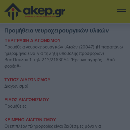
Μετάβαση στο κύριο περιεχόμενο
Προμήθεια νευροχειρουργικών υλικών
Η εταιρία
ΠΕΡΙΓΡΑΦΗ ΔΙΑΓΩΝΙΣΜΟΥ
Προμήθεια νευροχειρουργικών υλικών (20847) (Η παραπάνω
Αναζήτηση Διαγωνισμών
ημερομηνία είναι για τη λήξη υποβολής προσφορών)
Βασ.Παύλου 1, τηλ. 213/2163054 -Έρευνα αγοράς- -Από
Δοκιμάστε την Υπηρεσία
φορέα#-
Επικοινωνία
ΤΥΠΟΣ ΔΙΑΓΩΝΙΣΜΟΥ
Διαγωνισμοί
Σύνδεση
ΕΙΔΟΣ ΔΙΑΓΩΝΙΣΜΟΥ
Προμήθειες
Είσοδος
Εγγραφή
ΚΕΙΜΕΝΟ ΔΙΑΓΩΝΙΣΜΟΥ
Οι επιπλέον πληροφορίες είναι διαθέσιμες μόνο για