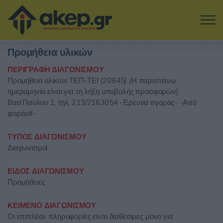
Μετάβαση στο κύριο περιεχόμενο
Προμήθεια υλικών
Η εταιρία
ΠΕΡΙΓΡΑΦΗ ΔΙΑΓΩΝΙΣΜΟΥ
Προμήθεια υλικών ΤΕΠ-ΤΕΙ (20845) (Η παραπάνω
Αναζήτηση Διαγωνισμών
ημερομηνία είναι για τη λήξη υποβολής προσφορών)
Βασ.Παύλου 1, τηλ. 213/2163054 -Έρευνα αγοράς- -Από
Δοκιμάστε την Υπηρεσία
φορέα#-
Επικοινωνία
ΤΥΠΟΣ ΔΙΑΓΩΝΙΣΜΟΥ
Διαγωνισμοί
Σύνδεση
ΕΙΔΟΣ ΔΙΑΓΩΝΙΣΜΟΥ
Προμήθειες
Είσοδος
Εγγραφή
ΚΕΙΜΕΝΟ ΔΙΑΓΩΝΙΣΜΟΥ
Οι επιπλέον πληροφορίες είναι διαθέσιμες μόνο για