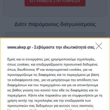
ΕΓΓΡΑΦΕΙΤΕ ΣΤΗ ΥΠΗΡΕΣΙΑ
Δείτε παρόμοιους διαγωνισμούς
Προμήθεια φορτιστή
ΤΙΤΛΟΣ
www.akep.gr -
Σεβόμαστε την ιδιωτικότητά σας
Εμείς και οι συνεργάτες μας χρησιμοποιούμε τεχνολογίες,
Προμήθεια αντιδραστηρίων
ΤΙΤΛΟΣ
όπως cookies, και επεξεργαζόμαστε προσωπικά δεδομένα,
όπως διευθύνσεις IP και αναγνωριστικά cookies, για να
προσαρμόζουμε τις διαφημίσεις και το περιεχόμενο με βάση
τα ενδιαφέροντά σας, για να μετρήσουμε την απόδοση των
Προμήθεια 15 μηχανών
ΤΙΤΛΟΣ
διαφημίσεων και του περιεχομένου και για να αποκτήσουμε
αιμοκάθαρσης
εις βάθος γνώση του κοινού που είδε τις διαφημίσεις και το
περιεχόμενο. Κάντε κλικ παρακάτω για να συμφωνήσετε με τη
χρήση αυτής της τεχνολογίας και την επεξεργασία των
προσωπικών σας δεδομένων για αυτούς τους σκοπούς.
TED ΠΡΟΜΗΘΕΙΑ ΟΡΘΟΠΕΔΙΚΩΝ
ΤΙΤΛΟΣ