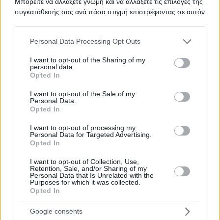
Μπορείτε να αλλάξετε γνώμη και να αλλάξετε τις επιλογές της
συγκατάθεσής σας ανά πάσα στιγμή επιστρέφοντας σε αυτόν
τον ιστότοπο.
ΟΞΥΓΟΝΟ
Please note that this website/app uses one or more Google
ΤΙΤΛΟΣ
Personal Data Processing Opt Outs
services and may gather and store information including but
not limited to your visit or usage behaviour. You may click to
I want to opt-out of the Sharing of my
personal data.
grant or deny consent to Google and its third-party tags to
Opted In
use your data for below specified purposes in below Google
ΥΠΗΡΕΣΙΕΣ ΕΠΙΣΚΕΥΗΣ ΚΑΙ
ΤΙΤΛΟΣ
consent section.
ΣΥΝΤΗΡΗΣΗΣ ΙΑΤΡΙΚΟΥ
I want to opt-out of the Sale of my
Personal Data.
ΕΞΟΠΛΙΣΜΟΥ
Opted In
I want to opt-out of processing my
Personal Data for Targeted Advertising.
Opted In
ΠΡΟΜΗΘΕΙΑΣ ΕΠΙΔΕΣΜΙΚΟΥ
ΤΙΤΛΟΣ
ΥΛΙΚΟΥ ΚΑΙ ΙΑΤΡΙΚΟΥ ΒΑΜΒΑΚΙΟΥ
I want to opt-out of Collection, Use,
Retention, Sale, and/or Sharing of my
Personal Data that Is Unrelated with the
Purposes for which it was collected.
Opted In
Προμήθεια επιδεσμικού υλικού
ΤΙΤΛΟΣ
Google consents