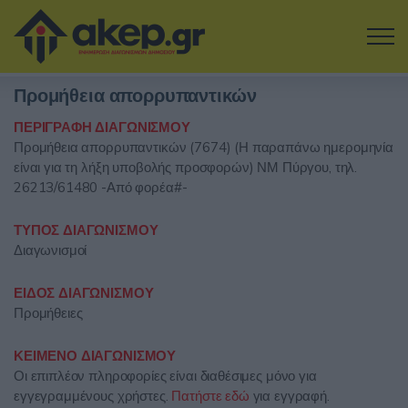
Μετάβαση στο κύριο περιεχόμενο
Προμήθεια απορρυπαντικών
Η εταιρία
ΠΕΡΙΓΡΑΦΗ ΔΙΑΓΩΝΙΣΜΟΥ
Προμήθεια απορρυπαντικών (7674) (Η παραπάνω ημερομηνία
Αναζήτηση Διαγωνισμών
είναι για τη λήξη υποβολής προσφορών) ΝΜ Πύργου, τηλ.
26213/61480 -Από φορέα#-
Δοκιμάστε την Υπηρεσία
ΤΥΠΟΣ ΔΙΑΓΩΝΙΣΜΟΥ
Επικοινωνία
Διαγωνισμοί
ΕΙΔΟΣ ΔΙΑΓΩΝΙΣΜΟΥ
Σύνδεση
Προμήθειες
Είσοδος
Εγγραφή
ΚΕΙΜΕΝΟ ΔΙΑΓΩΝΙΣΜΟΥ
Οι επιπλέον πληροφορίες είναι διαθέσιμες μόνο για
εγγεγραμμένους χρήστες.
Πατήστε εδώ
για εγγραφή.