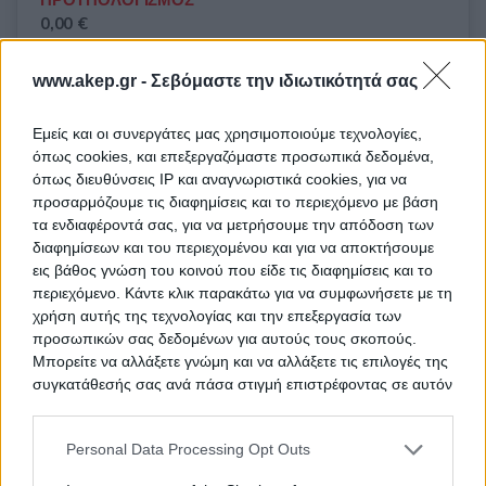
0,00 €
ΕΓΓΥΗΣΗ ΣΥΜΜΕΤΟΧΗΣ
www.akep.gr -
Σεβόμαστε την ιδιωτικότητά σας
0,00 €
Εμείς και οι συνεργάτες μας χρησιμοποιούμε τεχνολογίες,
ΗΜΕΡΟΜΗΝΙΑ ΔΙΕΞΑΓΩΓΗΣ
όπως cookies, και επεξεργαζόμαστε προσωπικά δεδομένα,
13/7/2026 12:00:00 πμ
όπως διευθύνσεις IP και αναγνωριστικά cookies, για να
προσαρμόζουμε τις διαφημίσεις και το περιεχόμενο με βάση
ΩΡΕΣ ΔΙΕΞΑΓΩΓΗΣ
τα ενδιαφέροντά σας, για να μετρήσουμε την απόδοση των
Από:
διαφημίσεων και του περιεχομένου και για να αποκτήσουμε
Έως: 10:00 πμ
εις βάθος γνώση του κοινού που είδε τις διαφημίσεις και το
περιεχόμενο. Κάντε κλικ παρακάτω για να συμφωνήσετε με τη
χρήση αυτής της τεχνολογίας και την επεξεργασία των
προσωπικών σας δεδομένων για αυτούς τους σκοπούς.
Μπορείτε να αλλάξετε γνώμη και να αλλάξετε τις επιλογές της
Επικοινωνήστε μαζί μας!
συγκατάθεσής σας ανά πάσα στιγμή επιστρέφοντας σε αυτόν
τον ιστότοπο.
Please note that this website/app uses one or more Google
Personal Data Processing Opt Outs
info@akep.gr
210-9499300
services and may gather and store information including but