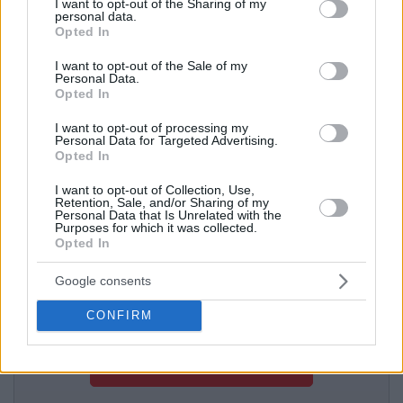
not limited to your visit or usage behaviour. You may click to
I want to opt-out of the Sharing of my
personal data.
grant or deny consent to Google and its third-party tags to
Opted In
use your data for below specified purposes in below Google
consent section.
I want to opt-out of the Sale of my
Personal Data.
Κάντε Εγγραφή για να:
Opted In
I want to opt-out of processing my
Λαμβάνετε καθημερινά email με τους διαγωνισμούς
Personal Data for Targeted Advertising.
στις κατηγορίες της επιλογής σας.
Opted In
Μπορείτε να βρείτε χρησιμοποιώντας πολλαπλά
I want to opt-out of Collection, Use,
φίλτρα (λέξεις κλειδιά, φορέα, προϋπολογισμό,
Retention, Sale, and/or Sharing of my
Personal Data that Is Unrelated with the
ημερομηνία διεξαγωγής κ.ο.κ) διαγωνισμούς για
Purposes for which it was collected.
διάφορες κατηγορίες.
Opted In
Έχετε πλήρη online πρόσβαση ως εγγεγραμμένος
Google consents
χρήστης σε όλους τους διαγωνισμούς της
κατηγορίας που έχετε επιλέξει για ενημέρωση.
CONFIRM
ΕΓΓΡΑΦΕΙΤΕ ΣΤΗ ΥΠΗΡΕΣΙΑ