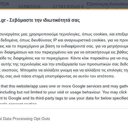
ΡΕΙΑ
Εξοπλισμός,Κατασκευ
31/08/2026
17.741.935,00 €
Σ
Τεχνικές - Εργοληπτικ
Τεχνικές Μελέτες
gr -
Σεβόμαστε την ιδιωτικότητά σας
ι συνεργάτες μας χρησιμοποιούμε τεχνολογίες, όπως cookies, και επεξε
Ηλεκτρολογικός - Ηλε
εδομένα, όπως διευθύνσεις IP και αναγνωριστικά cookies, για να πρ
ΞΙΑΚΟΣ
Εξοπλισμός,Πληροφορ
σεις και το περιεχόμενο με βάση τα ενδιαφέροντά σας, για να μετρήσουμ
ΣΜΟΣ
10/08/2026
1.824.130,27 €
Τεχνολογία - Τηλεπικο
 διαφημίσεων και του περιεχομένου και για να αποκτήσουμε εις βάθο
Σ
,Πολυμέσα ( Multimed
Σ
είδε τις διαφημίσεις και το περιεχόμενο. Κάντε κλικ παρακάτω για να σ
Εικόνα
 αυτής της τεχνολογίας και την επεξεργασία των προσωπικών σας δεδ
 σκοπούς. Μπορείτε να αλλάξετε γνώμη και να αλλάξετε τις επιλογές τη
ής σας ανά πάσα στιγμή επιστρέφοντας σε αυτόν τον ιστότοπο.
Ηλεκτρολογικός - Ηλε
 that this website/app uses one or more Google services and may gath
Εξοπλισμός,Κατασκευ
including but not limited to your visit or usage behaviour. You may click 
21/08/2026
344.968,00 €
ΑΤΟΣ
Τεχνικές - Εργοληπτικ
 to Google and its third-party tags to use your data for below specifi
Τεχνικές Μελέτες
ogle consent section.
l Data Processing Opt Outs
Ηλεκτρολογικός - Ηλε
Εξοπλισμός,Κατασκευ