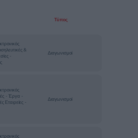
Τύπος
κτρονικός
οσηλευτικές &
Διαγωνισμοί
σίες -
ς
κτρονικός
ές - Έργα -
Διαγωνισμοί
ές Εταιρείες -
κτρονικός