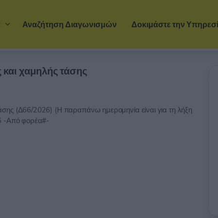
Μετάβαση στο κύριο περιεχόμενο
α
Αναζήτηση Διαγωνισμών
Δοκιμάστε την Υπηρεσ
και χαμηλής τάσης
σης (Δ66/2026) (Η παραπάνω ημερομηνία είναι για τη λήξη
6 -Από φορέα#-