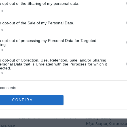
o opt-out of the Sharing of my personal data.
Τεχνικές - Εργοληπτικ
18/09/2026
0,00 €
Τεχνικές Μελέτες,Μελέ
In
ΕΡΙΟΥ
Συμβουλευτικές Υπηρε
Εμπειρογνώμονες -
o opt-out of the Sale of my Personal Data.
Πραγματογνώμονες - 
In
to opt-out of processing my Personal Data for Targeted
ing.
Ηλεκτρολογικός - Ηλε
In
Εξοπλισμός,Κατασκευ
Τεχνικές - Εργοληπτικ
o opt-out of Collection, Use, Retention, Sale, and/or Sharing
16/09/2026
0,00 €
Τεχνικές Μελέτες,Μελέ
ersonal Data that Is Unrelated with the Purposes for which it
ΕΡΙΟΥ
lected.
Συμβουλευτικές Υπηρε
In
Εμπειρογνώμονες -
Πραγματογνώμονες - 
consents
CONFIRM
Αθλητισμός - Εξοπλισ
Γυμναστηρίων - Παιδι
Χαρές,Ηλεκτρολογικός
18/08/2026
599.999,99 €
Ηλεκτρονικός
-
Εξοπλισμός,Κατασκευ
ΓΜΕΝΗΣ