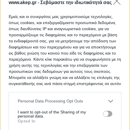
www.akep.gr -
Σεβόμαστε την ιδιωτικότητά σας
Εμείς και οι συνεργάτες μας χρησιμοποιούμε τεχνολογίες,
όπως cookies, και επεξεργαζόμαστε προσωπικά δεδομένα,
Προμήθεια μίας (1) συσκευής
ΤΙΤΛΟΣ
όπως διευθύνσεις IP και αναγνωριστικά cookies, για να
προσομοίωσης ανατροπής/
προσαρμόζουμε τις διαφημίσεις και το περιεχόμενο με βάση
ατυχημάτων και ζώνης»
τα ενδιαφέροντά σας, για να μετρήσουμε την απόδοση των
διαφημίσεων και του περιεχομένου και για να αποκτήσουμε
εις βάθος γνώση του κοινού που είδε τις διαφημίσεις και το
περιεχόμενο. Κάντε κλικ παρακάτω για να συμφωνήσετε με τη
Προμήθεια αδειών τηλεδιάσκεψης
ΤΙΤΛΟΣ
χρήση αυτής της τεχνολογίας και την επεξεργασία των
προσωπικών σας δεδομένων για αυτούς τους σκοπούς.
Μπορείτε να αλλάξετε γνώμη και να αλλάξετε τις επιλογές της
συγκατάθεσής σας ανά πάσα στιγμή επιστρέφοντας σε αυτόν
ΔΙΑΚΗΡΥΞΗ ΓΙΑ «ΔΙΚΤΥΟ
ΤΙΤΛΟΣ
τον ιστότοπο.
(ΣΥΜΠΡΑΞΗ) ΚΟΙΝΩΝΙΚΗΣ
ΚΑΙΝΟΤΟΜΙΑΣ…ΔΙΑΔΗΜΟΤΙΚΟ
Please note that this website/app uses one or more Google
Personal Data Processing Opt Outs
ΔΙΚΤΥΟ"ΚΑΙΝΟΤΟΜΩ")»
services and may gather and store information including but
not limited to your visit or usage behaviour. You may click to
I want to opt-out of the Sharing of my
personal data.
grant or deny consent to Google and its third-party tags to
Opted In
use your data for below specified purposes in below Google