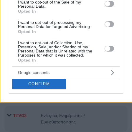
consent section.
ΠΡΟΜΗΘΕΙΑ ΣΤΑΘΜΩΝ ΕΡΓΑΣΙΑΣ
ΤΙΤΛΟΣ
I want to opt-out of the Sale of my
Personal Data.
ΓΙΑ ΓΕΝΝΗΤΡΙΕΣ ΓΡΑΦΙΚΩΝ ΚΑΙ
Opted In
PLAYOUT ΔΙΑΔΙΚΤΥΑΚΩΝ ΡΟΩΝ
I want to opt-out of processing my
Personal Data for Targeted Advertising.
Opted In
Υπηρεσίες Συντήρησης και Τεχνικής
ΤΙΤΛΟΣ
I want to opt-out of Collection, Use,
Υποστήριξης σε ΟΠΣ-eServices,
Retention, Sale, and/or Sharing of my
Personal Data that Is Unrelated with the
χρονικής διάρκειας δώδεκα (12)
Purposes for which it was collected.
μηνών
Opted In
Google consents
Υπηρεσίες Συντήρησης και Τεχνικής
ΤΙΤΛΟΣ
CONFIRM
Υποστήριξης
Ενέργειες Ενημέρωσης /
ΤΙΤΛΟΣ
Ευαισθητοποίησης