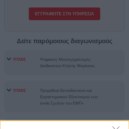
ΕΓΓΡΑΦΕΙΤΕ ΣΤΗ ΥΠΗΡΕΣΙΑ
Δείτε παρόμοιους διαγωνισμούς
Ψηφιακός Μετασχηματισμός
ΤΙΤΛΟΣ
Διαδικασιών Κτήσης Ιθαγένειας
Προμήθεια Εκπαιδευτικού και
ΤΙΤΛΟΣ
Εργαστηριακού Εξοπλισμού των
εννέα Σχολών του ΕΜΠ»
Ανάπτυξη διαδικτυακής εφαρμογής
ΤΙΤΛΟΣ