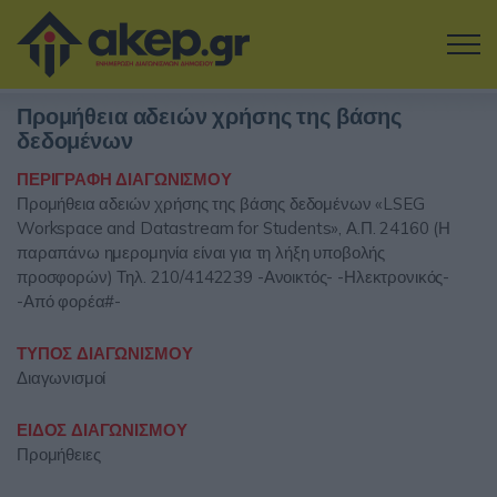
Μετάβαση στο κύριο περιεχόμενο
Προμήθεια αδειών χρήσης της βάσης
Η εταιρία
δεδομένων
ΠΕΡΙΓΡΑΦΗ ΔΙΑΓΩΝΙΣΜΟΥ
Αναζήτηση Διαγωνισμών
Προμήθεια αδειών χρήσης της βάσης δεδομένων «LSEG
Workspace and Datastream for Students», Α.Π. 24160 (Η
Δοκιμάστε την Υπηρεσία
παραπάνω ημερομηνία είναι για τη λήξη υποβολής
προσφορών) Τηλ. 210/4142239 -Ανοικτός- -Ηλεκτρονικός-
Επικοινωνία
-Από φορέα#-
ΤΥΠΟΣ ΔΙΑΓΩΝΙΣΜΟΥ
Σύνδεση
Διαγωνισμοί
Είσοδος
Εγγραφή
ΕΙΔΟΣ ΔΙΑΓΩΝΙΣΜΟΥ
Προμήθειες