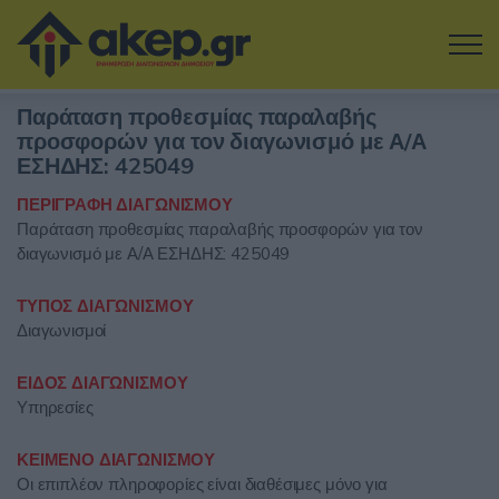
Μετάβαση στο κύριο περιεχόμενο
Παράταση προθεσμίας παραλαβής
Η εταιρία
προσφορών για τον διαγωνισμό με Α/Α
ΕΣΗΔΗΣ: 425049
Αναζήτηση Διαγωνισμών
ΠΕΡΙΓΡΑΦΗ ΔΙΑΓΩΝΙΣΜΟΥ
Παράταση προθεσμίας παραλαβής προσφορών για τον
Δοκιμάστε την Υπηρεσία
διαγωνισμό με Α/Α ΕΣΗΔΗΣ: 425049
Επικοινωνία
ΤΥΠΟΣ ΔΙΑΓΩΝΙΣΜΟΥ
Διαγωνισμοί
Σύνδεση
ΕΙΔΟΣ ΔΙΑΓΩΝΙΣΜΟΥ
Υπηρεσίες
Είσοδος
Εγγραφή
ΚΕΙΜΕΝΟ ΔΙΑΓΩΝΙΣΜΟΥ
Οι επιπλέον πληροφορίες είναι διαθέσιμες μόνο για