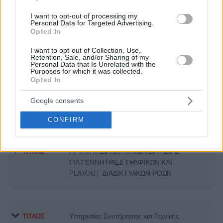
I want to opt-out of processing my
Personal Data for Targeted Advertising.
Opted In
Προμήθεια αδειών τηλεδιάσκεψης
ΤΙΤΛΟΣ
I want to opt-out of Collection, Use,
Retention, Sale, and/or Sharing of my
Personal Data that Is Unrelated with the
Purposes for which it was collected.
ΔΙΑΚΗΡΥΞΗ ΓΙΑ «ΔΙΚΤΥΟ
ΤΙΤΛΟΣ
Opted In
(ΣΥΜΠΡΑΞΗ) ΚΟΙΝΩΝΙΚΗΣ
ΚΑΙΝΟΤΟΜΙΑΣ…ΔΙΑΔΗΜΟΤΙΚΟ
Google consents
ΔΙΚΤΥΟ"ΚΑΙΝΟΤΟΜΩ")»
CONFIRM
ΠΡΟΜΗΘΕΙΑ ΣΤΑΘΜΩΝ ΕΡΓΑΣΙΑΣ
ΤΙΤΛΟΣ
ΓΙΑ ΓΕΝΝΗΤΡΙΕΣ ΓΡΑΦΙΚΩΝ ΚΑΙ
PLAYOUT ΔΙΑΔΙΚΤΥΑΚΩΝ ΡΟΩΝ
Υπηρεσίες Συντήρησης και Τεχνικής
ΤΙΤΛΟΣ