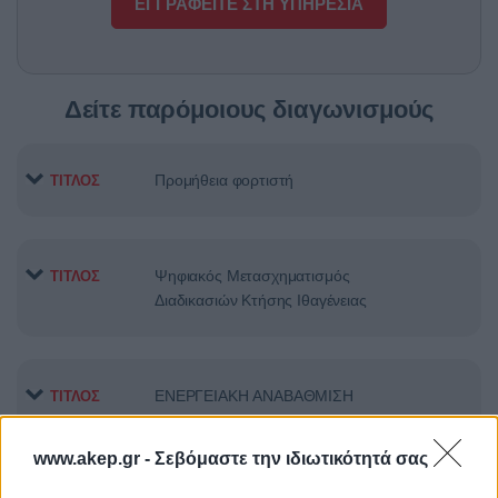
ΕΓΓΡΑΦΕΙΤΕ ΣΤΗ ΥΠΗΡΕΣΙΑ
Δείτε παρόμοιους διαγωνισμούς
Προμήθεια φορτιστή
ΤΙΤΛΟΣ
Ψηφιακός Μετασχηματισμός
ΤΙΤΛΟΣ
Διαδικασιών Κτήσης Ιθαγένειας
ΕΝΕΡΓΕΙΑΚΗ ΑΝΑΒΑΘΜΙΣΗ
ΤΙΤΛΟΣ
ΕΝΝΕΑ (9) ΣΧΟΛΙΚΩΝ
ΣΥΓΚΡΟΤΗΜΑΤΩΝ ΤΟΥ ΔΗΜΟΥ
www.akep.gr -
Σεβόμαστε την ιδιωτικότητά σας
ΑΘΗΝΑΙΩΝ ΣΤΙΣ 7 Δ.Κ.