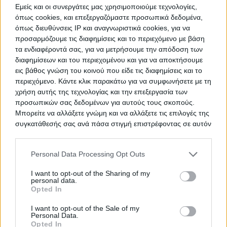
Εμείς και οι συνεργάτες μας χρησιμοποιούμε τεχνολογίες,
όπως cookies, και επεξεργαζόμαστε προσωπικά δεδομένα,
όπως διευθύνσεις IP και αναγνωριστικά cookies, για να
Προμήθεια Εκπαιδευτικού και
ΤΙΤΛΟΣ
προσαρμόζουμε τις διαφημίσεις και το περιεχόμενο με βάση
Εργαστηριακού Εξοπλισμού των
τα ενδιαφέροντά σας, για να μετρήσουμε την απόδοση των
εννέα Σχολών του ΕΜΠ»
διαφημίσεων και του περιεχομένου και για να αποκτήσουμε
εις βάθος γνώση του κοινού που είδε τις διαφημίσεις και το
περιεχόμενο. Κάντε κλικ παρακάτω για να συμφωνήσετε με τη
χρήση αυτής της τεχνολογίας και την επεξεργασία των
Ανάπτυξη διαδικτυακής εφαρμογής
ΤΙΤΛΟΣ
προσωπικών σας δεδομένων για αυτούς τους σκοπούς.
Μπορείτε να αλλάξετε γνώμη και να αλλάξετε τις επιλογές της
συγκατάθεσής σας ανά πάσα στιγμή επιστρέφοντας σε αυτόν
τον ιστότοπο.
Προμήθεια μίας (1) συσκευής
ΤΙΤΛΟΣ
προσομοίωσης ανατροπής/
Please note that this website/app uses one or more Google
Personal Data Processing Opt Outs
ατυχημάτων και ζώνης»
services and may gather and store information including but
not limited to your visit or usage behaviour. You may click to
I want to opt-out of the Sharing of my
personal data.
grant or deny consent to Google and its third-party tags to
Opted In
use your data for below specified purposes in below Google
consent section.
Ολοκληρωμένη παρέμβαση στην
ΤΙΤΛΟΣ
I want to opt-out of the Sale of my
Personal Data.
περιοχή των οδών
Opted In