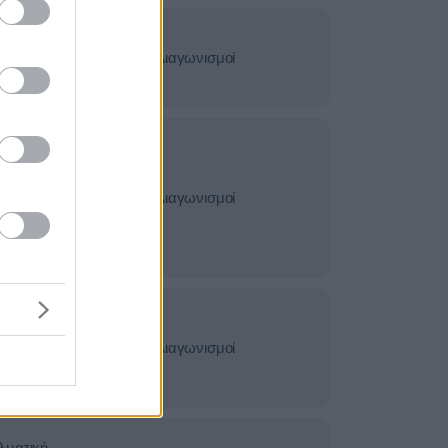
νσεις -
Διαγωνισμοί
τας
Υφάσματα -
ώτες
ολυμάνσεις -
Διαγωνισμοί
ας,Υγεία -
ακευτικές
 - Εξοπλισμός
νσεις -
Διαγωνισμοί
τας
λματική