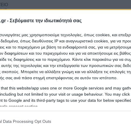
ΕΙΟ
ΚΗΣ
Καθαρισμοί - Απολυμά
ΥΞΗΣ
26/08/2026
851.490,00 €
Υπηρεσίες Καθαριότη
gr -
Σεβόμαστε την ιδιωτικότητά σας
ΜΩΝ
ι συνεργάτες μας χρησιμοποιούμε τεχνολογίες, όπως cookies, και επεξε
εδομένα, όπως διευθύνσεις IP και αναγνωριστικά cookies, για να πρ
σεις και το περιεχόμενο με βάση τα ενδιαφέροντά σας, για να μετρήσουμ
Απορρίμματα - Λύματ
 διαφημίσεων και του περιεχομένου και για να αποκτήσουμε εις βάθο
Αποχετεύσεις - Τουαλ
είδε τις διαφημίσεις και το περιεχόμενο. Κάντε κλικ παρακάτω για να σ
,Καθαρισμοί - Απολυμ
 αυτής της τεχνολογίας και την επεξεργασία των προσωπικών σας δεδ
-
01/09/2026
116.000,39 €
Υπηρεσίες
ΔΟΣ
Καθαριότητας,Περιβάλ
 σκοπούς. Μπορείτε να αλλάξετε γνώμη και να αλλάξετε τις επιλογές τη
Οικολογία - Ύδρευση 
ής σας ανά πάσα στιγμή επιστρέφοντας σε αυτόν τον ιστότοπο.
Εξωτερικοί Χώροι - 
 that this website/app uses one or more Google services and may gath
including but not limited to your visit or usage behaviour. You may click 
 to Google and its third-party tags to use your data for below specifi
ogle consent section.
Καθαρισμοί - Απολυμά
24/08/2026
282.906,00 €
Υπηρεσίες Καθαριότη
l Data Processing Opt Outs