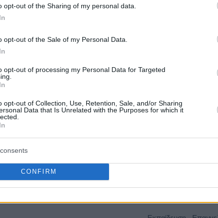
o opt-out of the Sharing of my personal data.
In
ΙΚΗ
Καθαρισμοί - Απολυμά
26/08/2026
674.560,00 €
ΟΡΙΑ
Υπηρεσίες Καθαριότη
o opt-out of the Sale of my Personal Data.
In
to opt-out of processing my Personal Data for Targeted
Ένδυση - Υπόδηση - 
ing.
Δέρματα - Λοιπές Πρ
In
ΙΚΟ
Ύλες,Καθαρισμοί - Απ
ΚΟΜΕΙΟ
10/08/2026
33.087,00 €
Υπηρεσίες Καθαριότητ
o opt-out of Collection, Use, Retention, Sale, and/or Sharing
Ν
ersonal Data that Is Unrelated with the Purposes for which it
Νοσηλευτικές & Φαρμ
lected.
Υπηρεσίες - Προιόντα
In
consents
ΕΙΟ
Καθαρισμοί - Απολυμά
02/09/2026
124.908,31 €
CONFIRM
ΟΜΙΚΩΝ
Υπηρεσίες Καθαριότη
Εκπαίδευση - Επαγγε