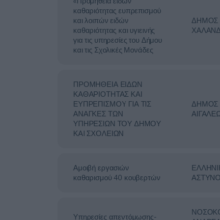
«Προμήθεια ειδών
καθαριότητας ευπρεπισμού
και λοιπών ειδών
ΔΗΜΟΣ
καθαριότητας και υγιεινής
ΧΑΛΑΝΔ
για τις υπηρεσίες του Δήμου
και τις Σχολικές Μονάδες
ΠΡΟΜΗΘΕΙΑ ΕΙΔΩΝ
ΚΑΘΑΡΙΟΤΗΤΑΣ ΚΑΙ
ΕΥΠΡΕΠΙΣΜΟΥ ΓΙΑ ΤΙΣ
ΔΗΜΟΣ
ΑΝΑΓΚΕΣ ΤΩΝ
ΑΙΓΑΛΕ
ΥΠΗΡΕΣΙΩΝ ΤΟΥ ΔΗΜΟΥ
ΚΑI ΣΧΟΛΕΙΩΝ
Αμοιβή εργασιών
ΕΛΛΗΝΙ
καθαρισμού 40 κουβερτών
ΑΣΤΥΝΟ
ΝΟΣΟΚ
Υπηρεσίες απεντόμωσης-