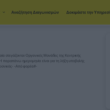
Μετάβαση στο κύριο περιεχόμενο
α
Αναζήτηση Διαγωνισμών
Δοκιμάστε την Υπηρεσ
οία στεγάζονται Οργανικές Μονάδες της Κεντρικής
Η παραπάνω ημερομηνία είναι για τη λήξη υποβολής
ρονικός- -Από φορέα#-