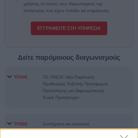
χρήστης σε όλους τους διαγωνισμούς της
κατηγορίας που έχετε επιλέξει για ενημέρωση.
ΕΓΓΡΑΦΕΙΤΕ ΣΤΗ ΥΠΗΡΕΣΙΑ
Δείτε παρόμοιους διαγωνισμούς
ΤΔ-038/26 -Νέα Παράταση
ΤΙΤΛΟΣ
Προθεσμίας Υ̟οβολής Προσφορών
Πρόσκλησης για Δια̟ραγμάτευση
Χωρίς Προηγούμεν
Συντήρηση και επισκευή
ΤΙΤΛΟΣ
μεταφορικών μέσων