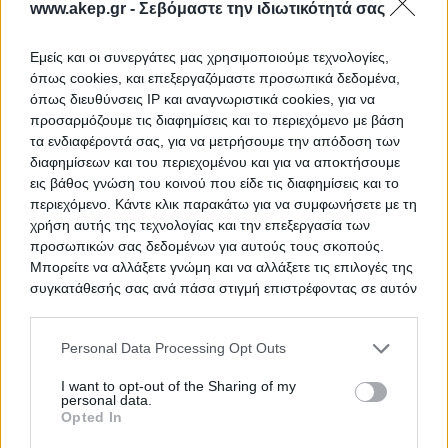
www.akep.gr -
Σεβόμαστε την ιδιωτικότητά σας
Εμείς και οι συνεργάτες μας χρησιμοποιούμε τεχνολογίες,
Προμήθεια μίας (1) συσκευής
ΤΙΤΛΟΣ
όπως cookies, και επεξεργαζόμαστε προσωπικά δεδομένα,
προσομοίωσης ανατροπής/
όπως διευθύνσεις IP και αναγνωριστικά cookies, για να
ατυχημάτων και ζώνης»
προσαρμόζουμε τις διαφημίσεις και το περιεχόμενο με βάση
τα ενδιαφέροντά σας, για να μετρήσουμε την απόδοση των
διαφημίσεων και του περιεχομένου και για να αποκτήσουμε
εις βάθος γνώση του κοινού που είδε τις διαφημίσεις και το
Προμήθεια 3 οχημάτων για χρήση
ΤΙΤΛΟΣ
περιεχόμενο. Κάντε κλικ παρακάτω για να συμφωνήσετε με τη
ως Κινητοί Χώροι Εποπτευόμενης
χρήση αυτής της τεχνολογίας και την επεξεργασία των
Χρήσης
προσωπικών σας δεδομένων για αυτούς τους σκοπούς.
Μπορείτε να αλλάξετε γνώμη και να αλλάξετε τις επιλογές της
συγκατάθεσής σας ανά πάσα στιγμή επιστρέφοντας σε αυτόν
τον ιστότοπο.
Διακήρυξη υπ΄αρίθμ. 23/26 του 201
ΤΙΤΛΟΣ
ΚΕΦΑ για την Προμήθεια Υλικών
Please note that this website/app uses one or more Google
Personal Data Processing Opt Outs
services and may gather and store information including but
BRAKE ASSY Συγκροτήματος:
not limited to your visit or usage behaviour. You may click to
I want to opt-out of the Sharing of my
«LANDING G
personal data.
grant or deny consent to Google and its third-party tags to
Opted In
use your data for below specified purposes in below Google