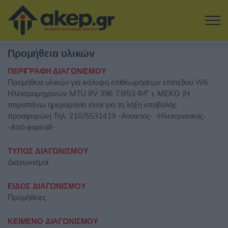
Μετάβαση στο κύριο περιεχόμενο
Προμήθεια υλικών
Η εταιρία
ΠΕΡΙΓΡΑΦΗ ΔΙΑΓΩΝΙΣΜΟΥ
Προμήθεια υλικών για κάλυψη επιθεωρήσεων επιπέδου W6
Αναζήτηση Διαγωνισμών
Ηλεκτρομηχανών MTU 8V 396 TB53 Φ/Γ τ. ΜΕΚΟ (Η
παραπάνω ημερομηνία είναι για τη λήξη υποβολής
Δοκιμάστε την Υπηρεσία
προσφορών) Τηλ. 210/5531419 -Ανοικτός- -Ηλεκτρονικός-
-Από φορέα#-
Επικοινωνία
ΤΥΠΟΣ ΔΙΑΓΩΝΙΣΜΟΥ
Διαγωνισμοί
Σύνδεση
ΕΙΔΟΣ ΔΙΑΓΩΝΙΣΜΟΥ
Είσοδος
Εγγραφή
Προμήθειες
ΚΕΙΜΕΝΟ ΔΙΑΓΩΝΙΣΜΟΥ