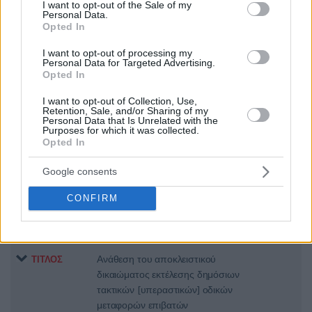
consent section.
I want to opt-out of the Sale of my
Personal Data.
Παροχή υπηρεσιών Δορυφορικών
ΤΙΤΛΟΣ
Opted In
Επικοινωνιών Διαδικτύου
I want to opt-out of processing my
Personal Data for Targeted Advertising.
Opted In
Προμήθεια ηλεκτρικά και υβριδικά
ΤΙΤΛΟΣ
I want to opt-out of Collection, Use,
οχήματα
Retention, Sale, and/or Sharing of my
Personal Data that Is Unrelated with the
Purposes for which it was collected.
Opted In
Παροχή δημόσιας υπηρεσίας που
ΤΙΤΛΟΣ
Google consents
έχει επιβληθεί σε 14 τακτικές
αεροπορικές γραμμές
CONFIRM
Ανάθεση του αποκλειστικού
ΤΙΤΛΟΣ
δικαιώματος εκτέλεσης δημόσιων
τακτικών [υπεραστικών] οδικών
μεταφορών επιβατών