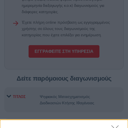
ημερομηνία διεξαγωγής κ.ο.κ) διαγωνισμούς για
διάφορες κατηγορίες.
Έχετε πλήρη online πρόσβαση ως εγγεγραμμένος
χρήστης σε όλους τους διαγωνισμούς της
κατηγορίας που έχετε επιλέξει για ενημέρωση.
ΕΓΓΡΑΦΕΙΤΕ ΣΤΗ ΥΠΗΡΕΣΙΑ
Δείτε παρόμοιους διαγωνισμούς
Ψηφιακός Μετασχηματισμός
ΤΙΤΛΟΣ
Διαδικασιών Κτήσης Ιθαγένειας
ΠΡΟΚΗΡΥΞΗ ΠΡΟΜΗΘΕΙΑΣ ΕΙΔΩΝ
ΤΙΤΛΟΣ