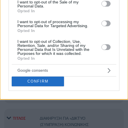
consent section.
I want to opt-out of the Sale of my
Personal Data.
Opted In
ΠΑΡΟΧΗ ΔΗΜΟΣΙΑΣ ΥΠΗΡΕΣΙΑΣ
ΤΙΤΛΟΣ
I want to opt-out of processing my
ΠΟΥ ΕΧΕΙ ΕΠΙΒΛΗΘΕΙ ΣΕ 14
Personal Data for Targeted Advertising.
Opted In
ΑΕΡΟΠΟΡΙΚΕΣ ΓΡΑΜΜΕΣ
I want to opt-out of Collection, Use,
Retention, Sale, and/or Sharing of my
Personal Data that Is Unrelated with the
Purposes for which it was collected.
Προμήθεια μίας (1) συσκευής
ΤΙΤΛΟΣ
Opted In
προσομοίωσης ανατροπής/
ατυχημάτων και ζώνης»
Google consents
CONFIRM
Προμήθεια αδειών τηλεδιάσκεψης
ΤΙΤΛΟΣ
ΔΙΑΚΗΡΥΞΗ ΓΙΑ «ΔΙΚΤΥΟ
ΤΙΤΛΟΣ
(ΣΥΜΠΡΑΞΗ) ΚΟΙΝΩΝΙΚΗΣ