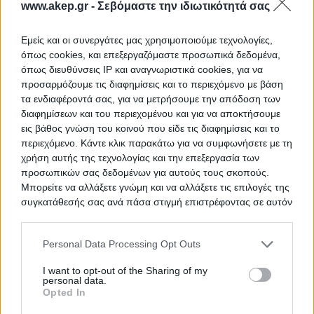
www.akep.gr -
Σεβόμαστε την ιδιωτικότητά σας
ΔΙΑΤΡΟΦΗΣ
Εμείς και οι συνεργάτες μας χρησιμοποιούμε τεχνολογίες,
όπως cookies, και επεξεργαζόμαστε προσωπικά δεδομένα,
όπως διευθύνσεις IP και αναγνωριστικά cookies, για να
ΔΙΑΚΗΡΥΞΗ ΠΡΟΜΗΘΕΙΑΣ ΕΙΔΩΝ
ΤΙΤΛΟΣ
προσαρμόζουμε τις διαφημίσεις και το περιεχόμενο με βάση
ΔΙΑΤΡΟΦΗΣ
τα ενδιαφέροντά σας, για να μετρήσουμε την απόδοση των
διαφημίσεων και του περιεχομένου και για να αποκτήσουμε
εις βάθος γνώση του κοινού που είδε τις διαφημίσεις και το
περιεχόμενο. Κάντε κλικ παρακάτω για να συμφωνήσετε με τη
Φύλαξη των κτιρίων
ΤΙΤΛΟΣ
χρήση αυτής της τεχνολογίας και την επεξεργασία των
προσωπικών σας δεδομένων για αυτούς τους σκοπούς.
Μπορείτε να αλλάξετε γνώμη και να αλλάξετε τις επιλογές της
συγκατάθεσής σας ανά πάσα στιγμή επιστρέφοντας σε αυτόν
Προμήθεια Εκπαιδευτικού και
ΤΙΤΛΟΣ
τον ιστότοπο.
Εργαστηριακού Εξοπλισμού των
εννέα Σχολών του ΕΜΠ»
Please note that this website/app uses one or more Google
Personal Data Processing Opt Outs
services and may gather and store information including but
not limited to your visit or usage behaviour. You may click to
I want to opt-out of the Sharing of my
personal data.
grant or deny consent to Google and its third-party tags to
Opted In
use your data for below specified purposes in below Google
Ανάπτυξη διαδικτυακής εφαρμογής
ΤΙΤΛΟΣ