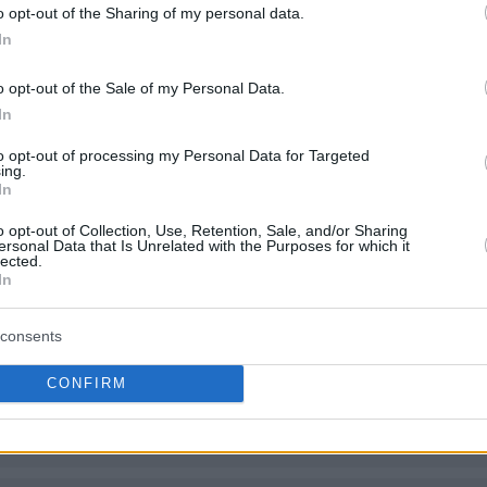
Χώροι - Πάρκα
o opt-out of the Sharing of my personal data.
In
Ηλεκτρολογικός - Ηλε
o opt-out of the Sale of my Personal Data.
ΡΕΙΑ
Εξοπλισμός,Κατασκευ
In
31/08/2026
17.741.935,00 €
Σ
Τεχνικές - Εργοληπτικ
Τεχνικές Μελέτες
to opt-out of processing my Personal Data for Targeted
ing.
In
Εκπαίδευση - Επαγγε
o opt-out of Collection, Use, Retention, Sale, and/or Sharing
ersonal Data that Is Unrelated with the Purposes for which it
Κατάρτιση,Μελέτες -
lected.
Ε
18/08/2026
1.999.615,00 €
Συμβουλευτικές Υπηρε
In
Εμπειρογνώμονες -
Πραγματογνώμονες - 
consents
CONFIRM
Μελέτες - Συμβουλευτ
11/08/2026
0,00 €
Υπηρεσίες - Εμπειρο
Πραγματογνώμονες - 