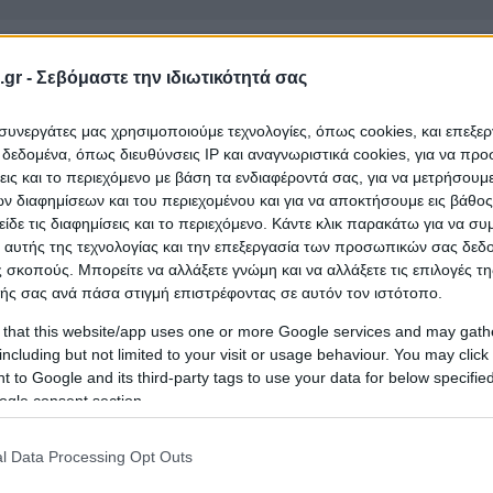
gr -
Σεβόμαστε την ιδιωτικότητά σας
Μελέτες - Συμβουλευτ
25/08/2026
1.850.719,89 €
Υπηρεσίες - Εμπειρο
ΙΟΥ
ι συνεργάτες μας χρησιμοποιούμε τεχνολογίες, όπως cookies, και επεξε
Πραγματογνώμονες - 
εδομένα, όπως διευθύνσεις IP και αναγνωριστικά cookies, για να πρ
σεις και το περιεχόμενο με βάση τα ενδιαφέροντά σας, για να μετρήσουμ
 διαφημίσεων και του περιεχομένου και για να αποκτήσουμε εις βάθο
είδε τις διαφημίσεις και το περιεχόμενο. Κάντε κλικ παρακάτω για να σ
 αυτής της τεχνολογίας και την επεξεργασία των προσωπικών σας δεδ
Κατασκευές - Έργα - Τ
 σκοπούς. Μπορείτε να αλλάξετε γνώμη και να αλλάξετε τις επιλογές τη
Εργοληπτικές Εταιρείε
ΡΕΙΑ
ής σας ανά πάσα στιγμή επιστρέφοντας σε αυτόν τον ιστότοπο.
14/08/2026
8.306.451,00 €
Μελέτες,Περιβάλλον -
Σ
Ύδρευση - Άρδευση - 
 that this website/app uses one or more Google services and may gath
Χώροι - Πάρκα
including but not limited to your visit or usage behaviour. You may click 
 to Google and its third-party tags to use your data for below specifi
ogle consent section.
Κατασκευές - Έργα - Τ
Εργοληπτικές Εταιρείε
ΡΕΙΑ
l Data Processing Opt Outs
31/08/2026
7.999.999,00 €
Μελέτες,Περιβάλλον -
Σ
Ύδρευση - Άρδευση - 