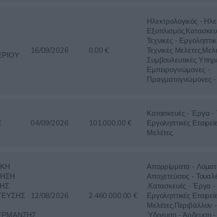
Ηλεκτρολογικός - Ηλε
Εξοπλισμός,Κατασκευ
Τεχνικές - Εργοληπτικ
16/09/2026
0,00 €
Τεχνικές Μελέτες,Μελέ
ΕΡΙΟΥ
Συμβουλευτικές Υπηρε
Εμπειρογνώμονες -
Πραγματογνώμονες - 
Κατασκευές - Έργα - Τ
Ε
04/09/2026
101.000,00 €
Εργοληπτικές Εταιρείε
Μελέτες
ΙΚΗ
Απορρίμματα - Λύματ
ΡΗΣΗ
Αποχετεύσεις - Τουαλ
ΗΣ
,Κατασκευές - Έργα - 
ΤΕΥΣΗΣ
12/08/2026
2.460.000,00 €
Εργοληπτικές Εταιρείε
Μελέτες,Περιβάλλον -
ΕΡΜΑΝΣΗΣ
Ύδρευση - Άρδευση - 