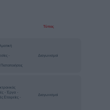
Τύπος
λματική
σίες -
Διαγωνισμοί
Πιστοποιήσεις
κτρονικός
ές - Έργα -
Διαγωνισμοί
ές Εταιρείες -