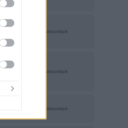
κτρονικός
ές - Έργα -
Διαγωνισμοί
ές Εταιρείες -
λματική
σίες -
Διαγωνισμοί
Πιστοποιήσεις
ικές
γνώμονες -
Διαγωνισμοί
Πιστοποιήσεις