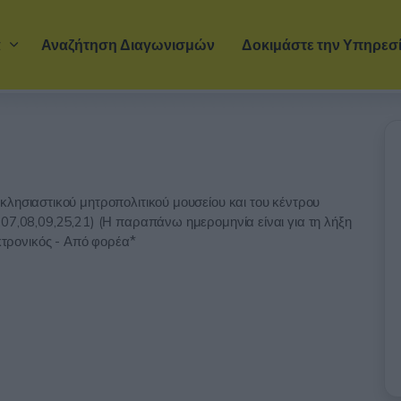
Μετάβαση στο κύριο περιεχόμενο
α
Αναζήτηση Διαγωνισμών
Δοκιμάστε την Υπηρεσ
λησιαστικού μητροπολιτικού μουσείου και του κέντρου
07,08,09,25,21) (Η παραπάνω ημερομηνία είναι για τη λήξη
τρονικός - Από φορέα*