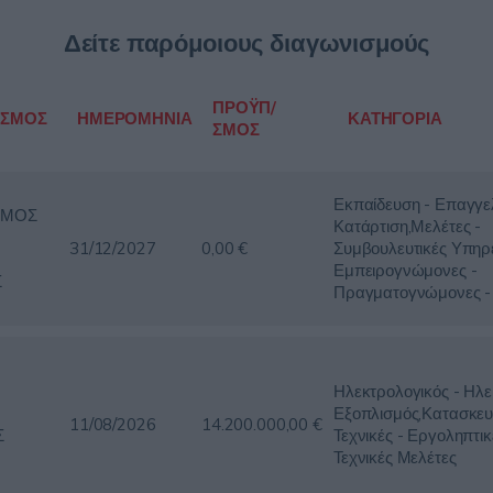
Δείτε παρόμοιους διαγωνισμούς
ΠΡΟΫΠ/
ΙΣΜΟΣ
ΗΜΕΡΟΜΗΝΙΑ
ΚΑΤΗΓΟΡΙΑ
ΣΜΟΣ
Εκπαίδευση - Επαγγε
ΣΜΟΣ
Κατάρτιση,Μελέτες -
31/12/2027
0,00 €
Συμβουλευτικές Υπηρε
Εμπειρογνώμονες -
Σ
Πραγματογνώμονες - 
Ηλεκτρολογικός - Ηλε
Εξοπλισμός,Κατασκευ
11/08/2026
14.200.000,00 €
Σ
Τεχνικές - Εργοληπτικ
Τεχνικές Μελέτες