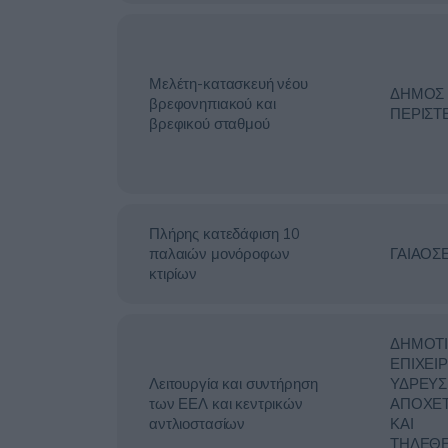
Μελέτη-κατασκευή νέου
ΔΗΜΟΣ
βρεφονηπιακού και
ΠΕΡΙΣΤ
βρεφικού σταθμού
Πλήρης κατεδάφιση 10
παλαιών μονόροφων
ΓΑΙΑΟΣ
κτιρίων
ΔΗΜΟΤ
ΕΠΙΧΕΙ
Λειτουργία και συντήρηση
ΥΔΡΕΥΣ
των ΕΕΛ και κεντρικών
ΑΠΟΧΕ
αντλιοστασίων
ΚΑΙ
ΤΗΛΕΘ