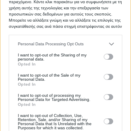
περιεχόμενο. Κάντε κλικ παρακάτω για να συμφωνήσετε με τη
ΑΡΜΟΔΙΟΤΗΤΑΣ Δ. ΑΘΗΝΑΙΩΝ
χρήση αυτής της τεχνολογίας και την επεξεργασία των
προσωπικών σας δεδομένων για αυτούς τους σκοπούς.
Μπορείτε να αλλάξετε γνώμη και να αλλάξετε τις επιλογές της
συγκατάθεσής σας ανά πάσα στιγμή επιστρέφοντας σε αυτόν
Προμήθεια 15 μηχανών
ΤΙΤΛΟΣ
τον ιστότοπο.
αιμοκάθαρσης
Please note that this website/app uses one or more Google
Personal Data Processing Opt Outs
services and may gather and store information including but
not limited to your visit or usage behaviour. You may click to
I want to opt-out of the Sharing of my
personal data.
grant or deny consent to Google and its third-party tags to
TED ΠΡΟΜΗΘΕΙΑ ΟΡΘΟΠΕΔΙΚΩΝ
ΤΙΤΛΟΣ
Opted In
use your data for below specified purposes in below Google
consent section.
I want to opt-out of the Sale of my
Personal Data.
Opted In
ΟΞΥΓΟΝΟ
ΤΙΤΛΟΣ
I want to opt-out of processing my
Personal Data for Targeted Advertising.
Opted In
ΥΠΗΡΕΣΙΕΣ ΕΠΙΣΚΕΥΗΣ ΚΑΙ
ΤΙΤΛΟΣ
I want to opt-out of Collection, Use,
ΣΥΝΤΗΡΗΣΗΣ ΙΑΤΡΙΚΟΥ
Retention, Sale, and/or Sharing of my
Personal Data that Is Unrelated with the
ΕΞΟΠΛΙΣΜΟΥ
Purposes for which it was collected.