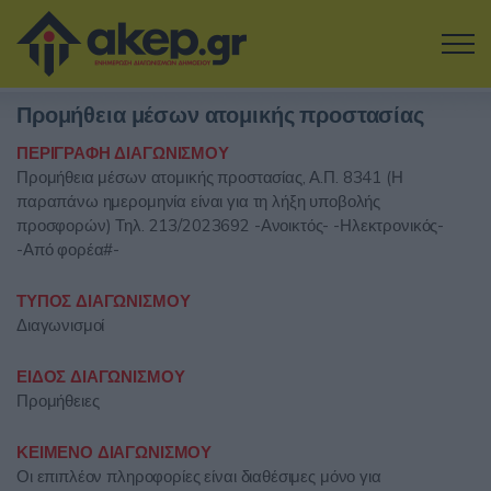
Μετάβαση στο κύριο περιεχόμενο
Προμήθεια μέσων ατομικής προστασίας
Η εταιρία
ΠΕΡΙΓΡΑΦΗ ΔΙΑΓΩΝΙΣΜΟΥ
Προμήθεια μέσων ατομικής προστασίας, Α.Π. 8341 (Η
Αναζήτηση Διαγωνισμών
παραπάνω ημερομηνία είναι για τη λήξη υποβολής
προσφορών) Τηλ. 213/2023692 -Ανοικτός- -Ηλεκτρονικός-
Δοκιμάστε την Υπηρεσία
-Από φορέα#-
Επικοινωνία
ΤΥΠΟΣ ΔΙΑΓΩΝΙΣΜΟΥ
Διαγωνισμοί
Σύνδεση
ΕΙΔΟΣ ΔΙΑΓΩΝΙΣΜΟΥ
Προμήθειες
Είσοδος
Εγγραφή
ΚΕΙΜΕΝΟ ΔΙΑΓΩΝΙΣΜΟΥ
Οι επιπλέον πληροφορίες είναι διαθέσιμες μόνο για