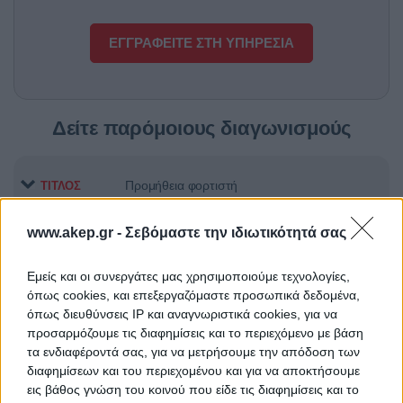
ΕΓΓΡΑΦΕΙΤΕ ΣΤΗ ΥΠΗΡΕΣΙΑ
Δείτε παρόμοιους διαγωνισμούς
Προμήθεια φορτιστή
ΤΙΤΛΟΣ
www.akep.gr -
Σεβόμαστε την ιδιωτικότητά σας
Προμήθεια αντιδραστηρίων
ΤΙΤΛΟΣ
Εμείς και οι συνεργάτες μας χρησιμοποιούμε τεχνολογίες,
όπως cookies, και επεξεργαζόμαστε προσωπικά δεδομένα,
όπως διευθύνσεις IP και αναγνωριστικά cookies, για να
προσαρμόζουμε τις διαφημίσεις και το περιεχόμενο με βάση
ΠΑΡΟΧΗ ΥΠΗΡΕΣΙΩΝ
ΤΙΤΛΟΣ
τα ενδιαφέροντά σας, για να μετρήσουμε την απόδοση των
ΑΠΟΛΥΜΑΝΣΗΣ /
διαφημίσεων και του περιεχομένου και για να αποκτήσουμε
ΜΙΚΡΟΒΙΟΚΤΟΝΙΑΣ,
εις βάθος γνώση του κοινού που είδε τις διαφημίσεις και το
ΑΠΕΝΤΟΜΩΣΗΣ / ΜΥΟΚΤΟΝΙΑΣ