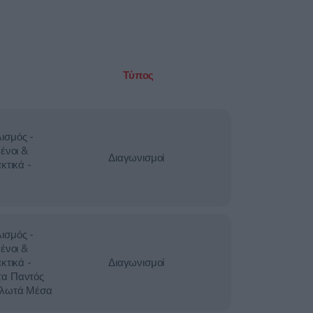
Τύπος
ισμός -
ένοι &
Διαγωνισμοί
κτικά -
ισμός -
ένοι &
κτικά -
Διαγωνισμοί
τα Παντός
Πλωτά Μέσα