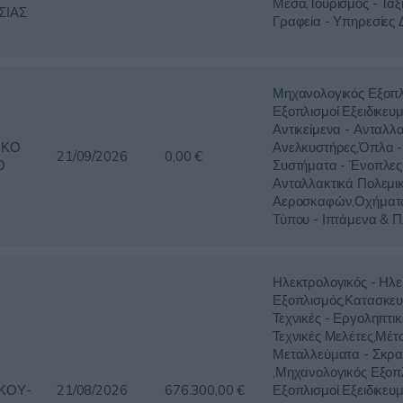
Μέσα,Τουρισμός - Ταξ
ΣΙΑΣ
Γραφεία - Υπηρεσίες 
Μηχανολογικός Εξοπλ
Εξοπλισμοί Εξειδικευμ
Αντικείμενα - Ανταλλα
ΙΚΟ
Ανελκυστήρες,Όπλα -
21/09/2026
0,00 €
Ο
Συστήματα - Ένοπλες
Ανταλλακτικά Πολεμι
Αεροσκαφών,Οχήματ
Τύπου - Ιπτάμενα & 
Ηλεκτρολογικός - Ηλε
Εξοπλισμός,Κατασκευ
Τεχνικές - Εργοληπτικ
Τεχνικές Μελέτες,Μέτ
Μεταλλεύματα - Σκρα
,Μηχανολογικός Εξοπ
ΚΟΥ-
21/08/2026
676.300,00 €
Εξοπλισμοί Εξειδικευμ