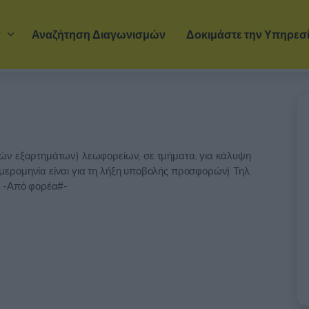
Μετάβαση στο κύριο περιεχόμενο
α
Αναζήτηση Διαγωνισμών
Δοκιμάστε την Υπηρεσ
ών εξαρτημάτων) λεωφορείων, σε τμήματα, για κάλυψη
ερομηνία είναι για τη λήξη υποβολής προσφορών) Τηλ.
- -Από φορέα#-