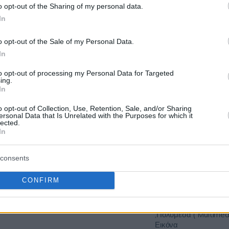
Μηχανολογικός Εξοπλ
o opt-out of the Sharing of my personal data.
Εξοπλισμοί Εξειδικευμ
In
Αντικείμενα - Ανταλλα
ΕΙΟ
Ανελκυστήρες,Όπλα -
Σ
27/08/2026
405.150,00 €
o opt-out of the Sale of my Personal Data.
Συστήματα - Ένοπλες
Σ
In
Ανταλλακτικά Πολεμι
Αεροσκαφών,Οχήματ
to opt-out of processing my Personal Data for Targeted
Τύπου - Ιπτάμενα & 
ing.
In
o opt-out of Collection, Use, Retention, Sale, and/or Sharing
Επιστημονικά Εργαλε
ersonal Data that Is Unrelated with the Purposes for which it
Εξοπλισμός,Μηχανολο
lected.
In
Εξοπλισμός - Εξοπλισ
Εξειδικευμένοι & Αντικ
Ανταλλακτικά - Ανελ
consents
ΙΚΟ
- Οπλικά Συστήματα 
31/08/2026
295.000,00 €
Ο
Δυνάμεις - Ανταλλακτ
CONFIRM
Πολεμικών Πλοίων &
Αεροσκαφών,Πληροφο
Τεχνολογία - Τηλεπικο
,Πολυμέσα ( Multimed
Εικόνα