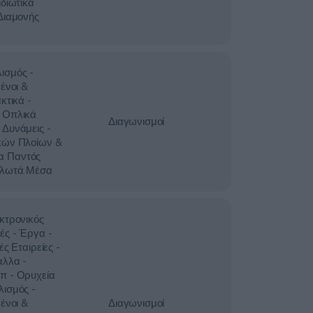
ιδιωτικά
Διαμονής
ισμός -
ένοι &
κτικά -
 Οπλικά
Διαγωνισμοί
 Δυνάμεις -
κών Πλοίων &
α Παντός
Πλωτά Μέσα
κτρονικός
ές - Έργα -
ές Εταιρείες -
αλλα -
π - Ορυχεία
λισμός -
ένοι &
Διαγωνισμοί