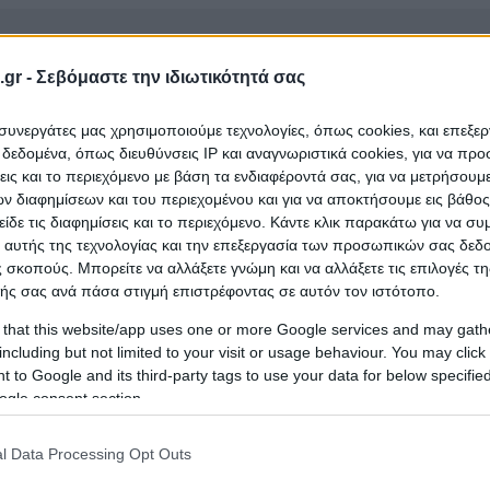
Επιστημονικά Εργαλε
Εξοπλισμός,Μηχανολο
gr -
Σεβόμαστε την ιδιωτικότητά σας
Εξοπλισμός - Εξοπλισ
Εξειδικευμένοι & Αντικ
ΚΗ
11/08/2026
70.000,00 €
Ανταλλακτικά -
ι συνεργάτες μας χρησιμοποιούμε τεχνολογίες, όπως cookies, και επεξε
ΜΙΑ
Ανελκυστήρες,Πληροφ
εδομένα, όπως διευθύνσεις IP και αναγνωριστικά cookies, για να πρ
Τεχνολογία - Τηλεπικο
σεις και το περιεχόμενο με βάση τα ενδιαφέροντά σας, για να μετρήσουμ
,Πολυμέσα ( Multimed
 διαφημίσεων και του περιεχομένου και για να αποκτήσουμε εις βάθο
Εικόνα
είδε τις διαφημίσεις και το περιεχόμενο. Κάντε κλικ παρακάτω για να σ
 αυτής της τεχνολογίας και την επεξεργασία των προσωπικών σας δεδ
 σκοπούς. Μπορείτε να αλλάξετε γνώμη και να αλλάξετε τις επιλογές τη
ής σας ανά πάσα στιγμή επιστρέφοντας σε αυτόν τον ιστότοπο.
Σ
ΣΜΟΣ
Μηχανολογικός Εξοπλ
 that this website/app uses one or more Google services and may gath
ΨΗΣ
Εξοπλισμοί Εξειδικευμ
including but not limited to your visit or usage behaviour. You may click 
11/08/2026
599.999,99 €
Αντικείμενα - Ανταλλα
 to Google and its third-party tags to use your data for below specifi
ΤΩΠΙΣΗΣ
Ανελκυστήρες,Οχήμα
ogle consent section.
ΗΣΕΩΝ
Τύπου - Ιπτάμενα & 
.Ε)
l Data Processing Opt Outs