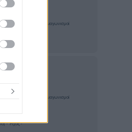
ισμός -
ένοι &
κτικά -
 Οπλικά
Διαγωνισμοί
 Δυνάμεις -
κών Πλοίων &
α Παντός
Πλωτά Μέσα
ία - Όργανα -
γικός
μοί
είμενα -
κυστήρες,Όπλα
- Ένοπλες
Διαγωνισμοί
ικά
ρική -
ινωνίες
ia) - Ήχος -