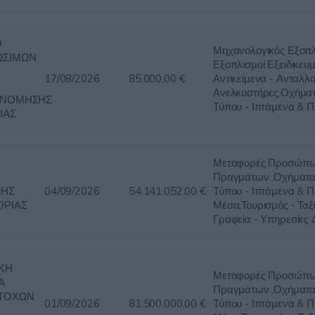
Ο
Μηχανολογικός Εξοπλ
ΩΣΙΜΩΝ
Εξοπλισμοί Εξειδικευμ
17/08/2026
85.000,00 €
Αντικείμενα - Ανταλλα
Ανελκυστήρες,Οχήμα
ΟΝΟΜΗΣΗΣ
Τύπου - Ιπτάμενα & 
ΙΑΣ
Μεταφορές Προσώπω
Πραγμάτων ,Οχήματα
ΚΗΣ
04/09/2026
54.141.052,00 €
Τύπου - Ιπτάμενα & 
ΡΙΑΣ
Μέσα,Τουρισμός - Ταξ
Γραφεία - Υπηρεσίες 
ΚΗ
Μεταφορές Προσώπω
Α
Πραγμάτων ,Οχήματα
ΤΟΧΩΝ
01/09/2026
81.500.000,00 €
Τύπου - Ιπτάμενα & 