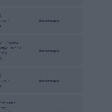
&
σίες -
Διαγωνισμοί
ς
ία - Όργανα -
οσηλευτικές &
Διαγωνισμοί
σίες -
ς
&
σίες -
Διαγωνισμοί
ς
Υφάσματα -
ώτες