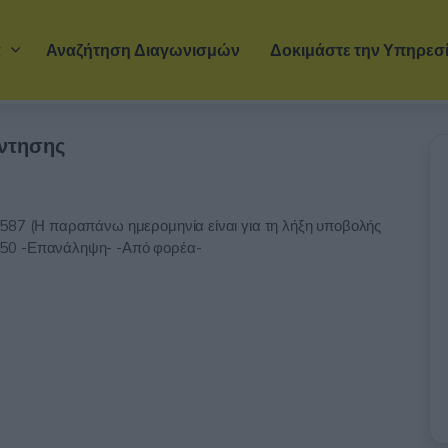
Μετάβαση στο κύριο περιεχόμενο
α
Αναζήτηση Διαγωνισμών
Δοκιμάστε την Υπηρεσ
έντησης
587 (Η παραπάνω ημερομηνία είναι για τη λήξη υποβολής
350 -Επανάληψη- -Από φορέα-