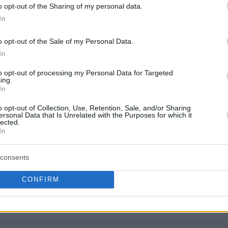
Προιόντα - Εξοπλισμό
o opt-out of the Sharing of my personal data.
Ο
In
o opt-out of the Sale of my Personal Data.
ΟΜΕΙΟ
Υγεία - Νοσηλευτικές 
In
Ο
20/08/2026
294.799,02 €
Φαρμακευτικές Υπηρε
Προιόντα - Εξοπλισμό
to opt-out of processing my Personal Data for Targeted
ing.
In
o opt-out of Collection, Use, Retention, Sale, and/or Sharing
ΟΜΕΙΟ
Υγεία - Νοσηλευτικές 
ersonal Data that Is Unrelated with the Purposes for which it
Ο
20/08/2026
254.026,00 €
Φαρμακευτικές Υπηρε
lected.
Προιόντα - Εξοπλισμό
In
consents
ΟΜΕΙΟ
Υγεία - Νοσηλευτικές 
ΟΓΛΕΙΟ-
CONFIRM
01/10/2026
317.560,06 €
Φαρμακευτικές Υπηρε
Προιόντα - Εξοπλισμό
Κ