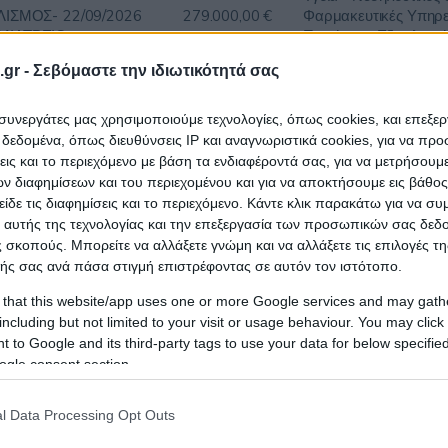
ΛΙΣΜΟΣ-
22/09/2026
279.000,00 €
Φαρμακευτικές Υπηρε
ΙΑΤΡΕΙΟ-
Προιόντα - Εξοπλισμό
ΙΝΙΚΗ
gr -
Σεβόμαστε την ιδιωτικότητά σας
ι συνεργάτες μας χρησιμοποιούμε τεχνολογίες, όπως cookies, και επεξε
ΟΜΕΙΟ
Υγεία - Νοσηλευτικές 
εδομένα, όπως διευθύνσεις IP και αναγνωριστικά cookies, για να πρ
ΟΓΛΕΙΟ-
15/10/2026
323.615,63 €
Φαρμακευτικές Υπηρε
σεις και το περιεχόμενο με βάση τα ενδιαφέροντά σας, για να μετρήσουμ
Προιόντα - Εξοπλισμό
 διαφημίσεων και του περιεχομένου και για να αποκτήσουμε εις βάθο
Κ
είδε τις διαφημίσεις και το περιεχόμενο. Κάντε κλικ παρακάτω για να σ
 αυτής της τεχνολογίας και την επεξεργασία των προσωπικών σας δεδ
 σκοπούς. Μπορείτε να αλλάξετε γνώμη και να αλλάξετε τις επιλογές τη
Επιστημονικά Εργαλε
ΟΜΕΙΟ
ής σας ανά πάσα στιγμή επιστρέφοντας σε αυτόν τον ιστότοπο.
Εξοπλισμός,Υγεία - Ν
12/08/2026
598.920,00 €
Φαρμακευτικές Υπηρε
 that this website/app uses one or more Google services and may gath
ΝΑΣ
Προιόντα - Εξοπλισμό
including but not limited to your visit or usage behaviour. You may click 
Ο
Αέρια
 to Google and its third-party tags to use your data for below specifi
ogle consent section.
ΟΜΕΙΟ
Υγεία - Νοσηλευτικές 
l Data Processing Opt Outs
12/08/2026
441.165,96 €
Φαρμακευτικές Υπηρε
ΝΑΣ