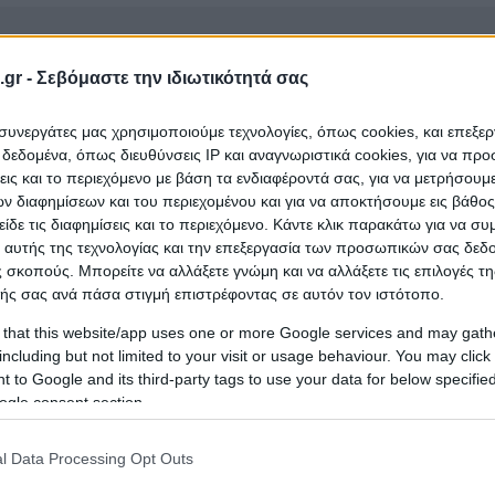
Μελέτες - Συμβουλευτ
gr -
Σεβόμαστε την ιδιωτικότητά σας
25/08/2026
1.850.719,89 €
Υπηρεσίες - Εμπειρο
ΙΟΥ
Πραγματογνώμονες - 
ι συνεργάτες μας χρησιμοποιούμε τεχνολογίες, όπως cookies, και επεξε
εδομένα, όπως διευθύνσεις IP και αναγνωριστικά cookies, για να πρ
σεις και το περιεχόμενο με βάση τα ενδιαφέροντά σας, για να μετρήσουμ
 διαφημίσεων και του περιεχομένου και για να αποκτήσουμε εις βάθο
είδε τις διαφημίσεις και το περιεχόμενο. Κάντε κλικ παρακάτω για να σ
Κατασκευές - Έργα - Τ
 αυτής της τεχνολογίας και την επεξεργασία των προσωπικών σας δεδ
Εργοληπτικές Εταιρείε
ΡΕΙΑ
14/08/2026
8.306.451,00 €
Μελέτες,Περιβάλλον -
 σκοπούς. Μπορείτε να αλλάξετε γνώμη και να αλλάξετε τις επιλογές τη
Σ
Ύδρευση - Άρδευση - 
ής σας ανά πάσα στιγμή επιστρέφοντας σε αυτόν τον ιστότοπο.
Χώροι - Πάρκα
 that this website/app uses one or more Google services and may gath
including but not limited to your visit or usage behaviour. You may click 
 to Google and its third-party tags to use your data for below specifi
Κατασκευές - Έργα - Τ
ogle consent section.
Εργοληπτικές Εταιρείε
ΡΕΙΑ
31/08/2026
7.999.999,00 €
Μελέτες,Περιβάλλον -
Σ
Ύδρευση - Άρδευση - 
l Data Processing Opt Outs
Χώροι - Πάρκα