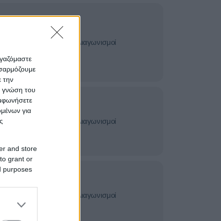
ικές
γνώμονες -
Διαγωνισμοί
Πιστοποιήσεις
ργαζόμαστε
οσαρμόζουμε
ε την
ς γνώση του
υμφωνήσετε
εχνικές -
ομένων για
ς - Τεχνικές
 Οικολογία -
Διαγωνισμοί
ς
Εξωτερικοί
er and store
to grant or
ed purposes
εχνικές -
ς - Τεχνικές
 Οικολογία -
Διαγωνισμοί
Εξωτερικοί