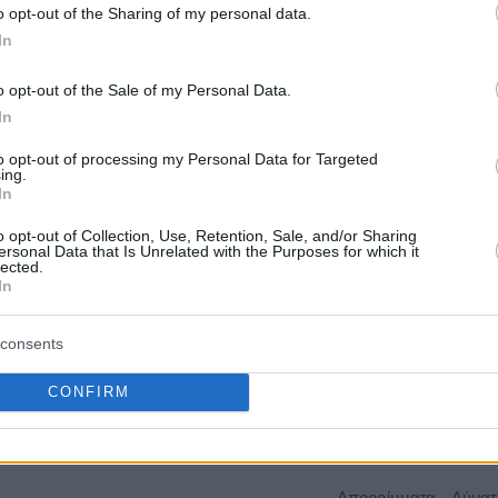
o opt-out of the Sharing of my personal data.
In
Ηλεκτρολογικός - Ηλε
ΡΕΙΑ
Εξοπλισμός,Κατασκευ
o opt-out of the Sale of my Personal Data.
31/08/2026
17.741.935,00 €
Σ
Τεχνικές - Εργοληπτικ
In
Τεχνικές Μελέτες
to opt-out of processing my Personal Data for Targeted
ing.
In
Εκπαίδευση - Επαγγε
Κατάρτιση,Μελέτες -
o opt-out of Collection, Use, Retention, Sale, and/or Sharing
ersonal Data that Is Unrelated with the Purposes for which it
Ε
18/08/2026
1.999.615,00 €
Συμβουλευτικές Υπηρε
lected.
Εμπειρογνώμονες -
In
Πραγματογνώμονες - 
consents
Μελέτες - Συμβουλευτ
CONFIRM
11/08/2026
0,00 €
Υπηρεσίες - Εμπειρο
Πραγματογνώμονες - 
Απορρίμματα - Λύματ