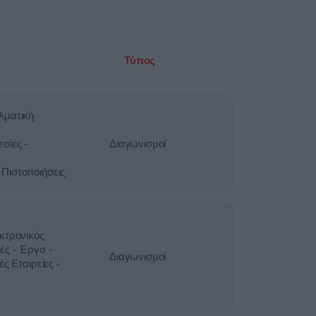
Τύπος
λματική
σίες -
Διαγωνισμοί
Πιστοποιήσεις
κτρονικός
ές - Έργα -
Διαγωνισμοί
ές Εταιρείες -