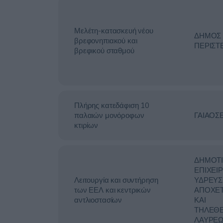
Μελέτη-κατασκευή νέου
ΔΗΜΟΣ
βρεφονηπιακού και
ΠΕΡΙΣΤ
βρεφικού σταθμού
Πλήρης κατεδάφιση 10
παλαιών μονόροφων
ΓΑΙΑΟΣ
κτιρίων
ΔΗΜΟΤ
ΕΠΙΧΕΙ
Λειτουργία και συντήρηση
ΥΔΡΕΥΣ
των ΕΕΛ και κεντρικών
ΑΠΟΧΕ
αντλιοστασίων
ΚΑΙ
ΤΗΛΕΘ
ΛΑΥΡΕΩ