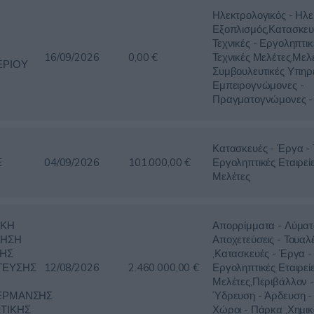
Ηλεκτρολογικός - Ηλε
Εξοπλισμός,Κατασκευ
Τεχνικές - Εργοληπτικ
16/09/2026
0,00 €
Τεχνικές Μελέτες,Μελέ
ΕΡΙΟΥ
Συμβουλευτικές Υπηρε
Εμπειρογνώμονες -
Πραγματογνώμονες - 
Κατασκευές - Έργα - Τ
Ε
04/09/2026
101.000,00 €
Εργοληπτικές Εταιρείε
Μελέτες
ΙΚΗ
Απορρίμματα - Λύματ
ΡΗΣΗ
Αποχετεύσεις - Τουαλ
ΗΣ
,Κατασκευές - Έργα - 
ΤΕΥΣΗΣ
12/08/2026
2.460.000,00 €
Εργοληπτικές Εταιρείε
Μελέτες,Περιβάλλον -
ΕΡΜΑΝΣΗΣ
Ύδρευση - Άρδευση - 
ΤΙΚΗΣ
Χώροι - Πάρκα ,Χημικ