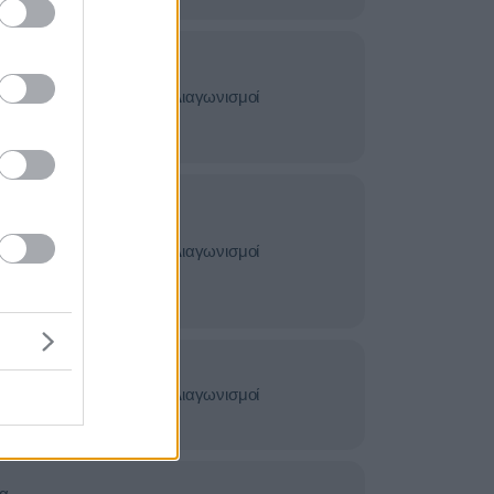
κτρονικός
ές - Έργα -
Διαγωνισμοί
ές Εταιρείες -
λματική
σίες -
Διαγωνισμοί
Πιστοποιήσεις
ικές
γνώμονες -
Διαγωνισμοί
Πιστοποιήσεις
α -