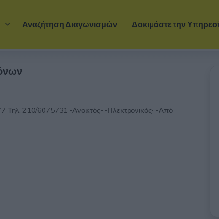
Μετάβαση στο κύριο περιεχόμενο
α
Αναζήτηση Διαγωνισμών
Δοκιμάστε την Υπηρεσ
τόνων
77 Τηλ. 210/6075731 -Ανοικτός- -Ηλεκτρονικός- -Από