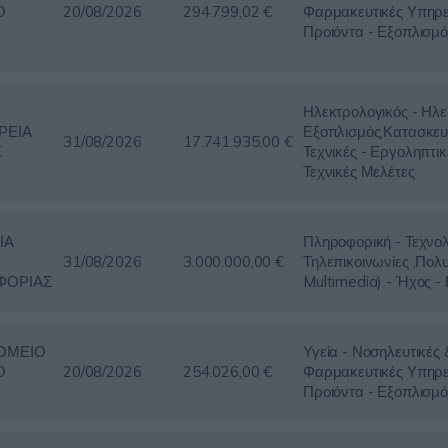
Ο
20/08/2026
294.799,02 €
Φαρμακευτικές Υπηρε
Προιόντα - Εξοπλισμό
Ηλεκτρολογικός - Ηλε
ΡΕΙΑ
Εξοπλισμός,Κατασκευ
31/08/2026
17.741.935,00 €
Σ
Τεχνικές - Εργοληπτικ
Τεχνικές Μελέτες
ΙΑ
Πληροφορική - Τεχνολ
31/08/2026
3.000.000,00 €
Τηλεπικοινωνίες ,Πολ
ΦΟΡΙΑΣ
Multimedia) - Ήχος -
ΟΜΕΙΟ
Υγεία - Νοσηλευτικές 
Ο
20/08/2026
254.026,00 €
Φαρμακευτικές Υπηρε
Προιόντα - Εξοπλισμό