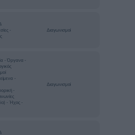
&
σίες -
Διαγωνισμοί
ς
ία - Όργανα -
γικός
μοί
είμενα -
Διαγωνισμοί
ορική -
ινωνίες
ia) - Ήχος -
&