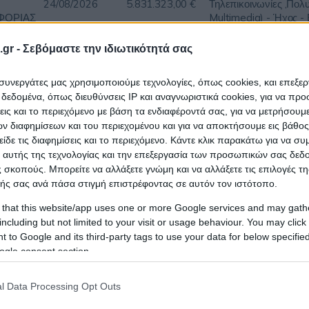
24/08/2026
5.831.323,00 €
Τηλεπικοινωνίες ,Πολ
ΦΟΡΙΑΣ
Multimedia) - Ήχος -
gr -
Σεβόμαστε την ιδιωτικότητά σας
ι συνεργάτες μας χρησιμοποιούμε τεχνολογίες, όπως cookies, και επεξε
Ηλεκτρολογικός - Ηλε
εδομένα, όπως διευθύνσεις IP και αναγνωριστικά cookies, για να πρ
Εξοπλισμός,Κατασκευ
11/08/2026
14.200.000,00 €
σεις και το περιεχόμενο με βάση τα ενδιαφέροντά σας, για να μετρήσουμ
Σ
Τεχνικές - Εργοληπτικ
 διαφημίσεων και του περιεχομένου και για να αποκτήσουμε εις βάθο
Τεχνικές Μελέτες
είδε τις διαφημίσεις και το περιεχόμενο. Κάντε κλικ παρακάτω για να σ
 αυτής της τεχνολογίας και την επεξεργασία των προσωπικών σας δεδ
 σκοπούς. Μπορείτε να αλλάξετε γνώμη και να αλλάξετε τις επιλογές τη
ής σας ανά πάσα στιγμή επιστρέφοντας σε αυτόν τον ιστότοπο.
Επιστημονικά Εργαλε
Εξοπλισμός,Πληροφορ
 that this website/app uses one or more Google services and may gath
10/09/2026
1.779.981,30 €
Τεχνολογία - Τηλεπικο
including but not limited to your visit or usage behaviour. You may click 
,Πολυμέσα ( Multimed
 to Google and its third-party tags to use your data for below specifi
Εικόνα
ogle consent section.
l Data Processing Opt Outs
ΟΜΕΙΟ
Υγεία - Νοσηλευτικές 