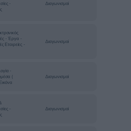
σίες -
Διαγωνισμοί
ς
κτρονικός
ές - Έργα -
Διαγωνισμοί
ές Εταιρείες -
ογία -
υμέσα (
Διαγωνισμοί
 Εικόνα
&
σίες -
Διαγωνισμοί
ς