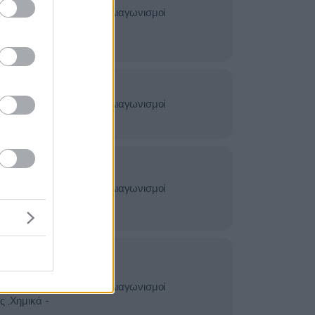
σίες -
Διαγωνισμοί
ς
ογία -
υμέσα (
Διαγωνισμοί
 Εικόνα
&
σίες -
Διαγωνισμοί
ς
ία - Όργανα -
οσηλευτικές &
σίες -
Διαγωνισμοί
ς ,Χημικά -