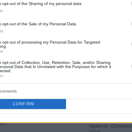
o opt-out of the Sharing of my personal data.
ΛΙΣΜΟΣ-
22/09/2026
279.000,00 €
Φαρμακευτικές Υπηρε
In
ΙΑΤΡΕΙΟ-
Προιόντα - Εξοπλισμό
ΙΝΙΚΗ
o opt-out of the Sale of my Personal Data.
In
ΚΗ
Πληροφορική - Τεχνολ
to opt-out of processing my Personal Data for Targeted
ΙΚΗ
31/08/2026
35.960,00 €
Τηλεπικοινωνίες ,Πολ
ing.
Multimedia) - Ήχος -
In
o opt-out of Collection, Use, Retention, Sale, and/or Sharing
ersonal Data that Is Unrelated with the Purposes for which it
ΟΜΕΙΟ
lected.
Υγεία - Νοσηλευτικές 
ΟΓΛΕΙΟ-
In
15/10/2026
323.615,63 €
Φαρμακευτικές Υπηρε
Προιόντα - Εξοπλισμό
Κ
consents
CONFIRM
Επιστημονικά Εργαλε
ΟΜΕΙΟ
Εξοπλισμός,Υγεία - Ν
12/08/2026
598.920,00 €
Φαρμακευτικές Υπηρε
ΝΑΣ
Προιόντα - Εξοπλισμό
Ο
Αέρια