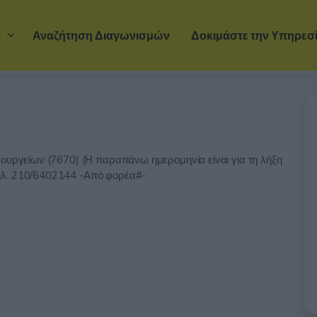
Μετάβαση στο κύριο περιεχόμενο
α
Αναζήτηση Διαγωνισμών
Δοκιμάστε την Υπηρεσ
ρουργείων (7670) (Η παραπάνω ημερομηνία είναι για τη λήξη
ηλ. 210/6402144 -Από φορέα#-