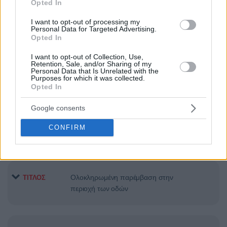
ΜΙΚΡΟΒΙΟΚΤΟΝΙΑΣ,
Opted In
ΑΠΕΝΤΟΜΩΣΗΣ / ΜΥΟΚΤΟΝΙΑΣ
I want to opt-out of processing my
ΑΡΜΟΔΙΟΤΗΤΑΣ Δ. ΑΘΗΝΑΙΩΝ
Personal Data for Targeted Advertising.
Opted In
I want to opt-out of Collection, Use,
Retention, Sale, and/or Sharing of my
Ανάπτυξη διαδικτυακής εφαρμογής
ΤΙΤΛΟΣ
Personal Data that Is Unrelated with the
Purposes for which it was collected.
Opted In
Google consents
Προμήθεια μίας (1) συσκευής
ΤΙΤΛΟΣ
προσομοίωσης ανατροπής/
CONFIRM
ατυχημάτων και ζώνης»
Ολοκληρωμένη παρέμβαση στην
ΤΙΤΛΟΣ
περιοχή των οδών