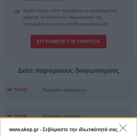
Έχετε πλήρη online πρόσβαση ως εγγεγραμμένος
χρήστης σε όλους τους διαγωνισμούς της
κατηγορίας που έχετε επιλέξει για ενημέρωση.
ΕΓΓΡΑΦΕΙΤΕ ΣΤΗ ΥΠΗΡΕΣΙΑ
Δείτε παρόμοιους διαγωνισμούς
Προμήθεια καθισμάτων
ΤΙΤΛΟΣ
Προμήθεια φορτιστή
ΤΙΤΛΟΣ
www.akep.gr -
Σεβόμαστε την ιδιωτικότητά σας