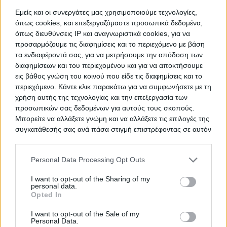
Ψηφιακός Μετασχηματισμός
ΤΙΤΛΟΣ
Εμείς και οι συνεργάτες μας χρησιμοποιούμε τεχνολογίες,
Διαδικασιών Κτήσης Ιθαγένειας
όπως cookies, και επεξεργαζόμαστε προσωπικά δεδομένα,
όπως διευθύνσεις IP και αναγνωριστικά cookies, για να
προσαρμόζουμε τις διαφημίσεις και το περιεχόμενο με βάση
τα ενδιαφέροντά σας, για να μετρήσουμε την απόδοση των
ΕΝΕΡΓΕΙΑΚΗ ΑΝΑΒΑΘΜΙΣΗ
ΤΙΤΛΟΣ
διαφημίσεων και του περιεχομένου και για να αποκτήσουμε
ΕΝΝΕΑ (9) ΣΧΟΛΙΚΩΝ
εις βάθος γνώση του κοινού που είδε τις διαφημίσεις και το
ΣΥΓΚΡΟΤΗΜΑΤΩΝ ΤΟΥ ΔΗΜΟΥ
περιεχόμενο. Κάντε κλικ παρακάτω για να συμφωνήσετε με τη
ΑΘΗΝΑΙΩΝ ΣΤΙΣ 7 Δ.Κ.
χρήση αυτής της τεχνολογίας και την επεξεργασία των
προσωπικών σας δεδομένων για αυτούς τους σκοπούς.
Μπορείτε να αλλάξετε γνώμη και να αλλάξετε τις επιλογές της
συγκατάθεσής σας ανά πάσα στιγμή επιστρέφοντας σε αυτόν
τον ιστότοπο.
Προμήθεια Εκπαιδευτικού και
ΤΙΤΛΟΣ
Εργαστηριακού Εξοπλισμού των
Please note that this website/app uses one or more Google
Personal Data Processing Opt Outs
εννέα Σχολών του ΕΜΠ»
services and may gather and store information including but
not limited to your visit or usage behaviour. You may click to
I want to opt-out of the Sharing of my
personal data.
grant or deny consent to Google and its third-party tags to
Opted In
use your data for below specified purposes in below Google
ΠΑΡΟΧΗ ΥΠΗΡΕΣΙΩΝ
ΤΙΤΛΟΣ
consent section.
I want to opt-out of the Sale of my
ΑΠΟΛΥΜΑΝΣΗΣ /
Personal Data.