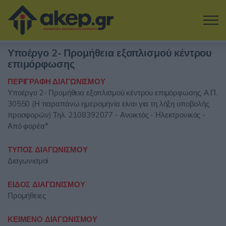
Μετάβαση στο κύριο περιεχόμενο
Υποέργο 2- Προμήθεια εξοπλισμού κέντρου
Η εταιρία
επιμόρφωσης
ΠΕΡΙΓΡΑΦΗ ΔΙΑΓΩΝΙΣΜΟΥ
Αναζήτηση Διαγωνισμών
Υποέργο 2- Προμήθεια εξοπλισμού κέντρου επιμόρφωσης, Α.Π.
30550 (Η παραπάνω ημερομηνία είναι για τη λήξη υποβολής
Δοκιμάστε την Υπηρεσία
προσφορών) Τηλ. 2108392077 - Ανοικτός - Ηλεκτρονικός -
Από φορέα*
Επικοινωνία
ΤΥΠΟΣ ΔΙΑΓΩΝΙΣΜΟΥ
Διαγωνισμοί
Σύνδεση
ΕΙΔΟΣ ΔΙΑΓΩΝΙΣΜΟΥ
Είσοδος
Εγγραφή
Προμήθειες
ΚΕΙΜΕΝΟ ΔΙΑΓΩΝΙΣΜΟΥ