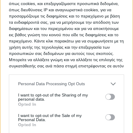
όπως cookies, και επεξεργαζόμαστε προσωπικά δεδομένα,
όπως διευθύνσεις IP και αναγνωριστικά cookies, για να
Συντήρηση βελτίωση και
ΤΙΤΛΟΣ
προσαρμόζουμε τις διαφημίσεις και το περιεχόμενο με βάση
εγκατάσταση πρασίνου
τα ενδιαφέροντά σας, για να μετρήσουμε την απόδοση των
διαφημίσεων και του περιεχομένου και για να αποκτήσουμε
εις βάθος γνώση του κοινού που είδε τις διαφημίσεις και το
περιεχόμενο. Κάντε κλικ παρακάτω για να συμφωνήσετε με τη
Αξιοποίηση του ακινήτου επί των
ΤΙΤΛΟΣ
χρήση αυτής της τεχνολογίας και την επεξεργασία των
οδών Αθ. ∆ιάκου & ∆εληγιώργη στον
προσωπικών σας δεδομένων για αυτούς τους σκοπούς.
∆ήµο Πειραιά
Μπορείτε να αλλάξετε γνώμη και να αλλάξετε τις επιλογές της
συγκατάθεσής σας ανά πάσα στιγμή επιστρέφοντας σε αυτόν
τον ιστότοπο.
ΠΡΟΜΗΘΕΙΑ ΟΙΚΟΔΟΜΙΚΩΝ
ΤΙΤΛΟΣ
Please note that this website/app uses one or more Google
Personal Data Processing Opt Outs
ΥΛΙΚΩΝ
services and may gather and store information including but
not limited to your visit or usage behaviour. You may click to
I want to opt-out of the Sharing of my
personal data.
grant or deny consent to Google and its third-party tags to
Opted In
use your data for below specified purposes in below Google
consent section.
Ολοκληρωμένη παρέμβαση στην
ΤΙΤΛΟΣ
I want to opt-out of the Sale of my
Personal Data.
περιοχή των οδών
Opted In