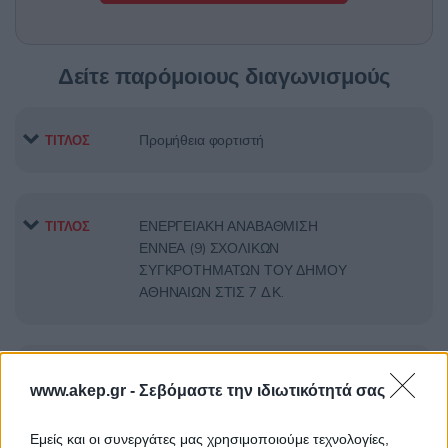
Δείτε παρόμοιους διαγωνισμούς
Προμήθεια φορτιστή
ΤΙΤΛΟΣ
ΕΝΕΡΓΕΙΑΚΗ ΑΝΑΒΑΘΜΙΣΗ
ΤΙΤΛΟΣ
ΕΝΝΕΑ (9) ΣΧΟΛΙΚΩΝ
ΣΥΓΚΡΟΤΗΜΑΤΩΝ ΤΟΥ ΔΗΜΟΥ
ΑΘΗΝΑΙΩΝ ΣΤΙΣ 7 Δ.Κ.
Κατασκευή κεντρικού συλλεκτήρα
ΤΙΤΛΟΣ
www.akep.gr -
Σεβόμαστε την ιδιωτικότητά σας
δήμου Αιγάλεω
Εμείς και οι συνεργάτες μας χρησιμοποιούμε τεχνολογίες,