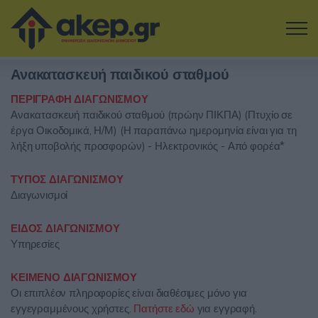
Μετάβαση στο κύριο περιεχόμενο
Ανακατασκευή παιδικού σταθμού
Η εταιρία
ΠΕΡΙΓΡΑΦΗ ΔΙΑΓΩΝΙΣΜΟΥ
Ανακατασκευή παιδικού σταθμού (πρώην ΠΙΚΠΑ) (Πτυχίο σε
Αναζήτηση Διαγωνισμών
έργα Οικοδομικά, Η/Μ) (Η παραπάνω ημερομηνία είναι για τη
λήξη υποβολής προσφορών) - Ηλεκτρονικός - Από φορέα*
Δοκιμάστε την Υπηρεσία
ΤΥΠΟΣ ΔΙΑΓΩΝΙΣΜΟΥ
Επικοινωνία
Διαγωνισμοί
ΕΙΔΟΣ ΔΙΑΓΩΝΙΣΜΟΥ
Σύνδεση
Υπηρεσίες
Είσοδος
Εγγραφή
ΚΕΙΜΕΝΟ ΔΙΑΓΩΝΙΣΜΟΥ
Οι επιπλέον πληροφορίες είναι διαθέσιμες μόνο για
εγγεγραμμένους χρήστες.
Πατήστε εδώ
για εγγραφή.