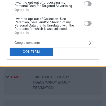
I want to opt-out of processing my
Personal Data for Targeted Advertising.
Opted In
ΔΙΑΚΗΡΥΞΗ ΓΙΑ «ΔΙΚΤΥΟ
ΤΙΤΛΟΣ
(ΣΥΜΠΡΑΞΗ) ΚΟΙΝΩΝΙΚΗΣ
I want to opt-out of Collection, Use,
ΚΑΙΝΟΤΟΜΙΑΣ…ΔΙΑΔΗΜΟΤΙΚΟ
Retention, Sale, and/or Sharing of my
Personal Data that Is Unrelated with the
ΔΙΚΤΥΟ"ΚΑΙΝΟΤΟΜΩ")»
Purposes for which it was collected.
Opted In
Google consents
Παροχή υπηρεσιών συλλογής και
ΤΙΤΛΟΣ
μεταφοράς/διάθεσης επικίνδυνων
CONFIRM
αποβλήτων
« ΦΩΤΙΣΜΟΣ ΓΗΠΕΔΟΥ
ΤΙΤΛΟΣ
ΠΟΔΟΣΦΑΙΡΟΥ ΔΗΜΟΥ
ΠΕΡΑΜΑΤΟΣ»