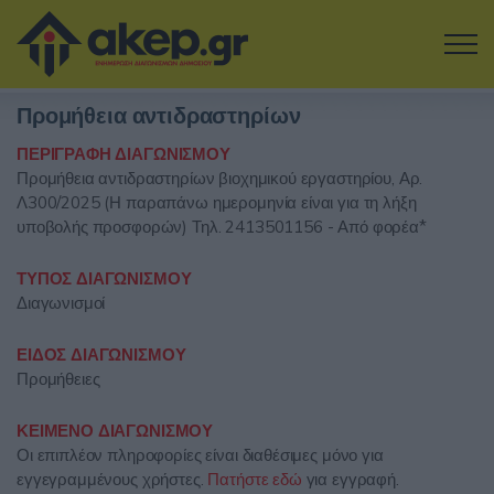
Μετάβαση στο κύριο περιεχόμενο
Προμήθεια αντιδραστηρίων
Η εταιρία
ΠΕΡΙΓΡΑΦΗ ΔΙΑΓΩΝΙΣΜΟΥ
Προμήθεια αντιδραστηρίων βιοχημικού εργαστηρίου, Αρ.
Αναζήτηση Διαγωνισμών
Λ300/2025 (Η παραπάνω ημερομηνία είναι για τη λήξη
υποβολής προσφορών) Τηλ. 2413501156 - Από φορέα*
Δοκιμάστε την Υπηρεσία
ΤΥΠΟΣ ΔΙΑΓΩΝΙΣΜΟΥ
Επικοινωνία
Διαγωνισμοί
ΕΙΔΟΣ ΔΙΑΓΩΝΙΣΜΟΥ
Σύνδεση
Προμήθειες
Είσοδος
Εγγραφή
ΚΕΙΜΕΝΟ ΔΙΑΓΩΝΙΣΜΟΥ
Οι επιπλέον πληροφορίες είναι διαθέσιμες μόνο για
εγγεγραμμένους χρήστες.
Πατήστε εδώ
για εγγραφή.