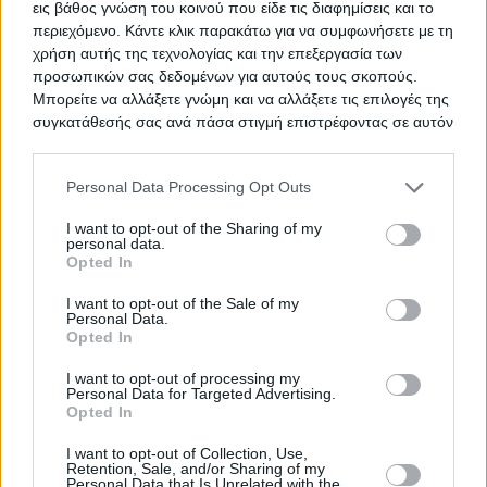
εις βάθος γνώση του κοινού που είδε τις διαφημίσεις και το
περιεχόμενο. Κάντε κλικ παρακάτω για να συμφωνήσετε με τη
Προμήθεια και εγκατάσταση τριών
ΤΙΤΛΟΣ
χρήση αυτής της τεχνολογίας και την επεξεργασία των
κλιβάνων
προσωπικών σας δεδομένων για αυτούς τους σκοπούς.
Μπορείτε να αλλάξετε γνώμη και να αλλάξετε τις επιλογές της
συγκατάθεσής σας ανά πάσα στιγμή επιστρέφοντας σε αυτόν
τον ιστότοπο.
Επισκευή και συντήρηση
ΤΙΤΛΟΣ
εγκαταστάσεων
Please note that this website/app uses one or more Google
Personal Data Processing Opt Outs
services and may gather and store information including but
not limited to your visit or usage behaviour. You may click to
I want to opt-out of the Sharing of my
personal data.
grant or deny consent to Google and its third-party tags to
Opted In
use your data for below specified purposes in below Google
Προμήθεια και εγκατάσταση
ΤΙΤΛΟΣ
consent section.
ιατροτεχνολογικού εξοπλισμού
I want to opt-out of the Sale of my
Personal Data.
Opted In
I want to opt-out of processing my
Παροχή υπηρεσιών για την
Personal Data for Targeted Advertising.
ΤΙΤΛΟΣ
Opted In
περισυλλογή και διαχείριση
αποτέφρωσης νεκρών ζώων στην
I want to opt-out of Collection, Use,
Περ Θεσσαλίας
Retention, Sale, and/or Sharing of my
Personal Data that Is Unrelated with the