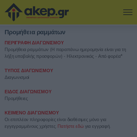
Μετάβαση στο κύριο περιεχόμενο
Προμήθεια ραμμάτων
Η εταιρία
ΠΕΡΙΓΡΑΦΗ ΔΙΑΓΩΝΙΣΜΟΥ
Προμήθεια ραμμάτων (Η παραπάνω ημερομηνία είναι για τη
Αναζήτηση Διαγωνισμών
λήξη υποβολής προσφορών) - Ηλεκτρονικός - Από φορέα*
Δοκιμάστε την Υπηρεσία
ΤΥΠΟΣ ΔΙΑΓΩΝΙΣΜΟΥ
Διαγωνισμοί
Επικοινωνία
ΕΙΔΟΣ ΔΙΑΓΩΝΙΣΜΟΥ
Προμήθειες
Σύνδεση
ΚΕΙΜΕΝΟ ΔΙΑΓΩΝΙΣΜΟΥ
Είσοδος
Εγγραφή
Οι επιπλέον πληροφορίες είναι διαθέσιμες μόνο για
εγγεγραμμένους χρήστες.
Πατήστε εδώ
για εγγραφή.