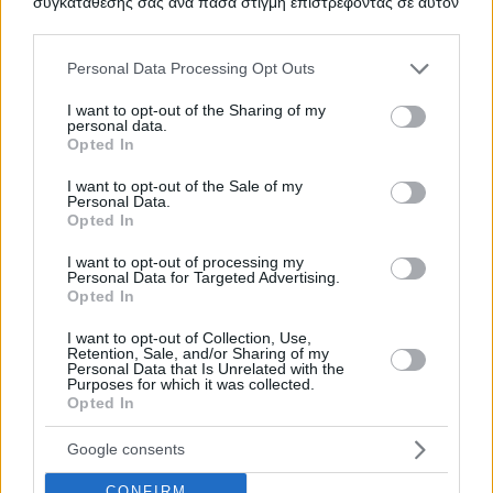
συγκατάθεσής σας ανά πάσα στιγμή επιστρέφοντας σε αυτόν
τον ιστότοπο.
ΟΞΥΓΟΝΟ
ΤΙΤΛΟΣ
Please note that this website/app uses one or more Google
Personal Data Processing Opt Outs
services and may gather and store information including but
not limited to your visit or usage behaviour. You may click to
I want to opt-out of the Sharing of my
personal data.
grant or deny consent to Google and its third-party tags to
ΥΠΗΡΕΣΙΕΣ ΕΠΙΣΚΕΥΗΣ ΚΑΙ
ΤΙΤΛΟΣ
Opted In
use your data for below specified purposes in below Google
ΣΥΝΤΗΡΗΣΗΣ ΙΑΤΡΙΚΟΥ
consent section.
ΕΞΟΠΛΙΣΜΟΥ
I want to opt-out of the Sale of my
Personal Data.
Opted In
I want to opt-out of processing my
ΠΡΟΜΗΘΕΙΑΣ ΕΠΙΔΕΣΜΙΚΟΥ
Personal Data for Targeted Advertising.
ΤΙΤΛΟΣ
Opted In
ΥΛΙΚΟΥ ΚΑΙ ΙΑΤΡΙΚΟΥ ΒΑΜΒΑΚΙΟΥ
I want to opt-out of Collection, Use,
Retention, Sale, and/or Sharing of my
Personal Data that Is Unrelated with the
Purposes for which it was collected.
Προμήθεια επιδεσμικού υλικού
ΤΙΤΛΟΣ
Opted In
Google consents
TED ΦΙΛΤΡΑ ΑΙΜΟΚΑΘΑΡΣΗΣ
ΤΙΤΛΟΣ
CONFIRM