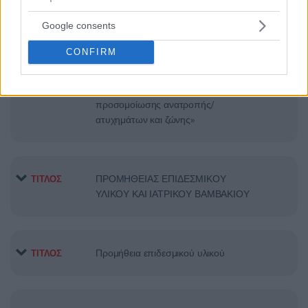
ΣΥΝΤΗΡΗΣΗΣ ΙΑΤΡΙΚΟΥ
Google consents
ΕΞΟΠΛΙΣΜΟΥ
CONFIRM
Προμήθεια μίας (1) συσκευής
ΤΙΤΛΟΣ
προσομοίωσης ανατροπής/
ατυχημάτων και ζώνης»
ΠΡΟΜΗΘΕΙΑΣ ΕΠΙΔΕΣΜΙΚΟΥ
ΤΙΤΛΟΣ
ΥΛΙΚΟΥ ΚΑΙ ΙΑΤΡΙΚΟΥ ΒΑΜΒΑΚΙΟΥ
Προμήθεια επιδεσμικού υλικού
ΤΙΤΛΟΣ