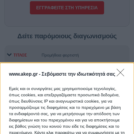
ΕΓΓΡΑΦΕΙΤΕ ΣΤΗ ΥΠΗΡΕΣΙΑ
Δείτε παρόμοιους διαγωνισμούς
Προμήθεια φορτιστή
ΤΙΤΛΟΣ
www.akep.gr -
Σεβόμαστε την ιδιωτικότητά σας
Προμήθεια αντιδραστηρίων
ΤΙΤΛΟΣ
Εμείς και οι συνεργάτες μας χρησιμοποιούμε τεχνολογίες,
όπως cookies, και επεξεργαζόμαστε προσωπικά δεδομένα,
όπως διευθύνσεις IP και αναγνωριστικά cookies, για να
Προμήθεια Εκπαιδευτικού και
ΤΙΤΛΟΣ
προσαρμόζουμε τις διαφημίσεις και το περιεχόμενο με βάση
Εργαστηριακού Εξοπλισμού των
τα ενδιαφέροντά σας, για να μετρήσουμε την απόδοση των
εννέα Σχολών του ΕΜΠ»
διαφημίσεων και του περιεχομένου και για να αποκτήσουμε
εις βάθος γνώση του κοινού που είδε τις διαφημίσεις και το
περιεχόμενο. Κάντε κλικ παρακάτω για να συμφωνήσετε με τη