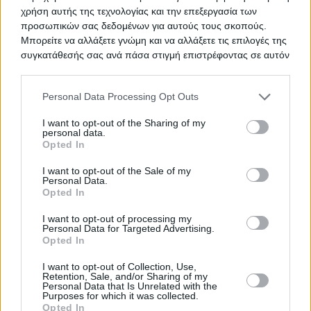
χρήση αυτής της τεχνολογίας και την επεξεργασία των
προσωπικών σας δεδομένων για αυτούς τους σκοπούς.
Προμήθεια 15 μηχανών
ΤΙΤΛΟΣ
Μπορείτε να αλλάξετε γνώμη και να αλλάξετε τις επιλογές της
αιμοκάθαρσης
συγκατάθεσής σας ανά πάσα στιγμή επιστρέφοντας σε αυτόν
τον ιστότοπο.
Please note that this website/app uses one or more Google
Personal Data Processing Opt Outs
Προμήθεια επιστημονικού οργάνου
ΤΙΤΛΟΣ
services and may gather and store information including but
ηλεκτροστατικής ινοποίησης
not limited to your visit or usage behaviour. You may click to
I want to opt-out of the Sharing of my
(Electrospinning)
personal data.
grant or deny consent to Google and its third-party tags to
Opted In
use your data for below specified purposes in below Google
consent section.
I want to opt-out of the Sale of my
Personal Data.
TED ΠΡΟΜΗΘΕΙΑ ΟΡΘΟΠΕΔΙΚΩΝ
ΤΙΤΛΟΣ
Opted In
I want to opt-out of processing my
Personal Data for Targeted Advertising.
Opted In
ΟΞΥΓΟΝΟ
ΤΙΤΛΟΣ
I want to opt-out of Collection, Use,
Retention, Sale, and/or Sharing of my
Personal Data that Is Unrelated with the
Purposes for which it was collected.
Opted In
ΥΠΗΡΕΣΙΕΣ ΕΠΙΣΚΕΥΗΣ ΚΑΙ
ΤΙΤΛΟΣ