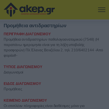
Μετάβαση στο κύριο περιεχόμενο
Προμήθεια αντιδραστηρίων
Η εταιρία
ΠΕΡΙΓΡΑΦΗ ΔΙΑΓΩΝΙΣΜΟΥ
Προμήθεια αντιδραστηρίων παθολογοανατομικού (7548) (Η
Αναζήτηση Διαγωνισμών
παραπάνω ημερομηνία είναι για τη λήξη υποβολής
προσφορών) Πλ.Έλενας Βενιζέλου 2, τηλ. 210/6402144 -Από
Δοκιμάστε την Υπηρεσία
φορέα#-
Επικοινωνία
ΤΥΠΟΣ ΔΙΑΓΩΝΙΣΜΟΥ
Διαγωνισμοί
Σύνδεση
ΕΙΔΟΣ ΔΙΑΓΩΝΙΣΜΟΥ
Προμήθειες
Είσοδος
Εγγραφή
ΚΕΙΜΕΝΟ ΔΙΑΓΩΝΙΣΜΟΥ
Οι επιπλέον πληροφορίες είναι διαθέσιμες μόνο για