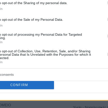
o opt-out of the Sharing of my personal data.
In
ΟΜΕΙΟ
Υγεία - Νοσηλευτικές 
o opt-out of the Sale of my Personal Data.
Ο
20/08/2026
294.799,02 €
Φαρμακευτικές Υπηρε
In
Προιόντα - Εξοπλισμό
to opt-out of processing my Personal Data for Targeted
ing.
In
ΟΜΕΙΟ
Υγεία - Νοσηλευτικές 
o opt-out of Collection, Use, Retention, Sale, and/or Sharing
Ο
20/08/2026
254.026,00 €
Φαρμακευτικές Υπηρε
ersonal Data that Is Unrelated with the Purposes for which it
Προιόντα - Εξοπλισμό
lected.
In
ΟΜΕΙΟ
consents
Υγεία - Νοσηλευτικές 
ΟΓΛΕΙΟ-
01/10/2026
317.560,06 €
Φαρμακευτικές Υπηρε
CONFIRM
Προιόντα - Εξοπλισμό
Κ
ΟΜΕΙΟ
Υγεία - Νοσηλευτικές 