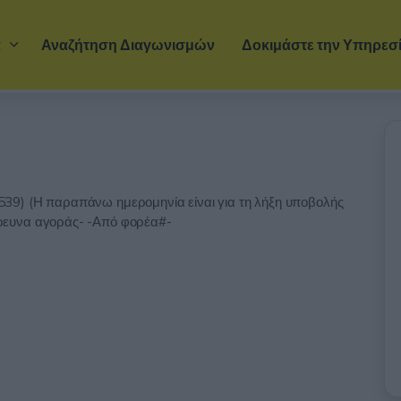
Μετάβαση στο κύριο περιεχόμενο
α
Αναζήτηση Διαγωνισμών
Δοκιμάστε την Υπηρεσ
39) (Η παραπάνω ημερομηνία είναι για τη λήξη υποβολής
ρευνα αγοράς- -Από φορέα#-