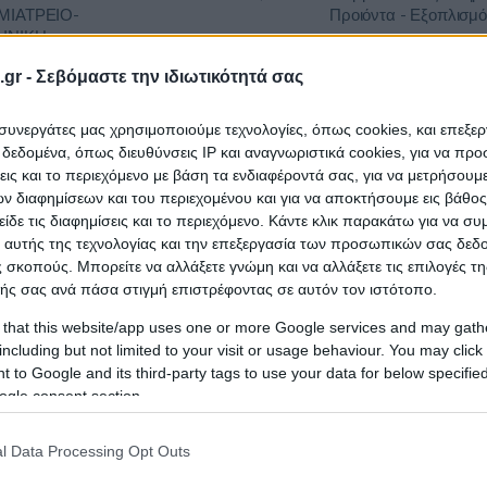
ΙΑΤΡΕΙΟ-
Προιόντα - Εξοπλισμό
ΙΝΙΚΗ
gr -
Σεβόμαστε την ιδιωτικότητά σας
ΟΜΕΙΟ
Υγεία - Νοσηλευτικές 
ι συνεργάτες μας χρησιμοποιούμε τεχνολογίες, όπως cookies, και επεξε
ΟΓΛΕΙΟ-
15/10/2026
323.615,63 €
Φαρμακευτικές Υπηρε
εδομένα, όπως διευθύνσεις IP και αναγνωριστικά cookies, για να πρ
Προιόντα - Εξοπλισμό
σεις και το περιεχόμενο με βάση τα ενδιαφέροντά σας, για να μετρήσουμ
Κ
 διαφημίσεων και του περιεχομένου και για να αποκτήσουμε εις βάθο
είδε τις διαφημίσεις και το περιεχόμενο. Κάντε κλικ παρακάτω για να σ
 αυτής της τεχνολογίας και την επεξεργασία των προσωπικών σας δεδ
Επιστημονικά Εργαλε
ΟΜΕΙΟ
 σκοπούς. Μπορείτε να αλλάξετε γνώμη και να αλλάξετε τις επιλογές τη
Εξοπλισμός,Υγεία - Ν
ής σας ανά πάσα στιγμή επιστρέφοντας σε αυτόν τον ιστότοπο.
12/08/2026
598.920,00 €
Φαρμακευτικές Υπηρε
ΝΑΣ
Προιόντα - Εξοπλισμό
 that this website/app uses one or more Google services and may gath
Ο
Αέρια
including but not limited to your visit or usage behaviour. You may click 
 to Google and its third-party tags to use your data for below specifi
ogle consent section.
ΟΜΕΙΟ
Υγεία - Νοσηλευτικές 
12/08/2026
441.165,96 €
Φαρμακευτικές Υπηρε
l Data Processing Opt Outs
ΝΑΣ
Προιόντα - Εξοπλισμό
Ο