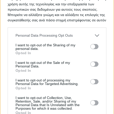
χρήση αυτής της τεχνολογίας και την επεξεργασία των
προσωπικών σας δεδομένων για αυτούς τους σκοπούς.
Προμήθεια 15 μηχανών
ΤΙΤΛΟΣ
Μπορείτε να αλλάξετε γνώμη και να αλλάξετε τις επιλογές της
αιμοκάθαρσης
συγκατάθεσής σας ανά πάσα στιγμή επιστρέφοντας σε αυτόν
τον ιστότοπο.
Please note that this website/app uses one or more Google
Personal Data Processing Opt Outs
Προμήθεια επιστημονικού οργάνου
ΤΙΤΛΟΣ
services and may gather and store information including but
ηλεκτροστατικής ινοποίησης
not limited to your visit or usage behaviour. You may click to
I want to opt-out of the Sharing of my
(Electrospinning)
personal data.
grant or deny consent to Google and its third-party tags to
Opted In
use your data for below specified purposes in below Google
consent section.
I want to opt-out of the Sale of my
Personal Data.
TED ΠΡΟΜΗΘΕΙΑ ΟΡΘΟΠΕΔΙΚΩΝ
ΤΙΤΛΟΣ
Opted In
I want to opt-out of processing my
Personal Data for Targeted Advertising.
Opted In
ΟΞΥΓΟΝΟ
ΤΙΤΛΟΣ
I want to opt-out of Collection, Use,
Retention, Sale, and/or Sharing of my
Personal Data that Is Unrelated with the
Purposes for which it was collected.
Opted In
ΥΠΗΡΕΣΙΕΣ ΕΠΙΣΚΕΥΗΣ ΚΑΙ
ΤΙΤΛΟΣ