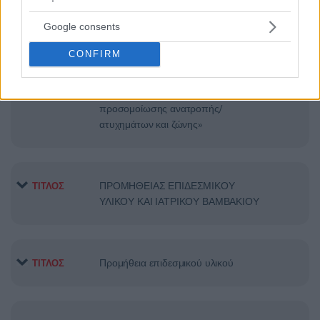
ΣΥΝΤΗΡΗΣΗΣ ΙΑΤΡΙΚΟΥ
Google consents
ΕΞΟΠΛΙΣΜΟΥ
CONFIRM
Προμήθεια μίας (1) συσκευής
ΤΙΤΛΟΣ
προσομοίωσης ανατροπής/
ατυχημάτων και ζώνης»
ΠΡΟΜΗΘΕΙΑΣ ΕΠΙΔΕΣΜΙΚΟΥ
ΤΙΤΛΟΣ
ΥΛΙΚΟΥ ΚΑΙ ΙΑΤΡΙΚΟΥ ΒΑΜΒΑΚΙΟΥ
Προμήθεια επιδεσμικού υλικού
ΤΙΤΛΟΣ