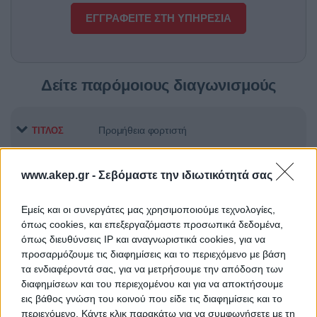
ΕΓΓΡΑΦΕΙΤΕ ΣΤΗ ΥΠΗΡΕΣΙΑ
Δείτε παρόμοιους διαγωνισμούς
Προμήθεια φορτιστή
ΤΙΤΛΟΣ
www.akep.gr -
Σεβόμαστε την ιδιωτικότητά σας
Προμήθεια αντιδραστηρίων
ΤΙΤΛΟΣ
Εμείς και οι συνεργάτες μας χρησιμοποιούμε τεχνολογίες,
όπως cookies, και επεξεργαζόμαστε προσωπικά δεδομένα,
όπως διευθύνσεις IP και αναγνωριστικά cookies, για να
Προμήθεια Εκπαιδευτικού και
ΤΙΤΛΟΣ
προσαρμόζουμε τις διαφημίσεις και το περιεχόμενο με βάση
Εργαστηριακού Εξοπλισμού των
τα ενδιαφέροντά σας, για να μετρήσουμε την απόδοση των
εννέα Σχολών του ΕΜΠ»
διαφημίσεων και του περιεχομένου και για να αποκτήσουμε
εις βάθος γνώση του κοινού που είδε τις διαφημίσεις και το
περιεχόμενο. Κάντε κλικ παρακάτω για να συμφωνήσετε με τη