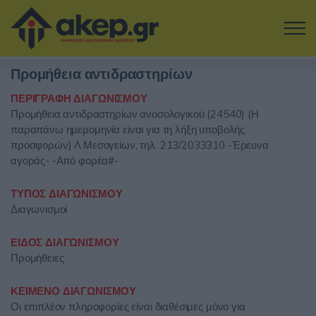
Μετάβαση στο κύριο περιεχόμενο
Προμήθεια αντιδραστηρίων
Η εταιρία
ΠΕΡΙΓΡΑΦΗ ΔΙΑΓΩΝΙΣΜΟΥ
Προμήθεια αντιδραστηρίων ανοσολογικού (24540) (Η
Αναζήτηση Διαγωνισμών
παραπάνω ημερομηνία είναι για τη λήξη υποβολής
προσφορών) Λ.Μεσογείων, τηλ. 213/2033310 -Έρευνα
Δοκιμάστε την Υπηρεσία
αγοράς- -Από φορέα#-
Επικοινωνία
ΤΥΠΟΣ ΔΙΑΓΩΝΙΣΜΟΥ
Διαγωνισμοί
Σύνδεση
ΕΙΔΟΣ ΔΙΑΓΩΝΙΣΜΟΥ
Προμήθειες
Είσοδος
Εγγραφή
ΚΕΙΜΕΝΟ ΔΙΑΓΩΝΙΣΜΟΥ
Οι επιπλέον πληροφορίες είναι διαθέσιμες μόνο για