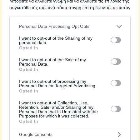
Μπορείτε να αλλάξετε γνώμη και να αλλάξετε τις επιλογές της
συγκατάθεσής σας ανά πάσα στιγμή επιστρέφοντας σε αυτόν
τον ιστότοπο.
ΟΞΥΓΟΝΟ
Please note that this website/app uses one or more Google
ΤΙΤΛΟΣ
Personal Data Processing Opt Outs
services and may gather and store information including but
not limited to your visit or usage behaviour. You may click to
I want to opt-out of the Sharing of my
personal data.
grant or deny consent to Google and its third-party tags to
Opted In
use your data for below specified purposes in below Google
ΥΠΗΡΕΣΙΕΣ ΕΠΙΣΚΕΥΗΣ ΚΑΙ
ΤΙΤΛΟΣ
consent section.
ΣΥΝΤΗΡΗΣΗΣ ΙΑΤΡΙΚΟΥ
I want to opt-out of the Sale of my
Personal Data.
ΕΞΟΠΛΙΣΜΟΥ
Opted In
I want to opt-out of processing my
Personal Data for Targeted Advertising.
Opted In
ΠΡΟΜΗΘΕΙΑΣ ΕΠΙΔΕΣΜΙΚΟΥ
ΤΙΤΛΟΣ
ΥΛΙΚΟΥ ΚΑΙ ΙΑΤΡΙΚΟΥ ΒΑΜΒΑΚΙΟΥ
I want to opt-out of Collection, Use,
Retention, Sale, and/or Sharing of my
Personal Data that Is Unrelated with the
Purposes for which it was collected.
Opted In
Προμήθεια επιδεσμικού υλικού
ΤΙΤΛΟΣ
Google consents