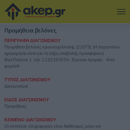
Μετάβαση στο κύριο περιεχόμενο
Προμήθεια βελόνες
Η εταιρία
ΠΕΡΙΓΡΑΦΗ ΔΙΑΓΩΝΙΣΜΟΥ
Προμήθεια βελόνες κρυονευρόλυσης (21075) (Η παραπάνω
Αναζήτηση Διαγωνισμών
ημερομηνία είναι για τη λήξη υποβολής προσφορών)
Βασ.Παύλου 1, τηλ. 213/2163054 -Έρευνα αγοράς- -Από
Δοκιμάστε την Υπηρεσία
φορέα#-
Επικοινωνία
ΤΥΠΟΣ ΔΙΑΓΩΝΙΣΜΟΥ
Διαγωνισμοί
Σύνδεση
ΕΙΔΟΣ ΔΙΑΓΩΝΙΣΜΟΥ
Προμήθειες
Είσοδος
Εγγραφή
ΚΕΙΜΕΝΟ ΔΙΑΓΩΝΙΣΜΟΥ
Οι επιπλέον πληροφορίες είναι διαθέσιμες μόνο για