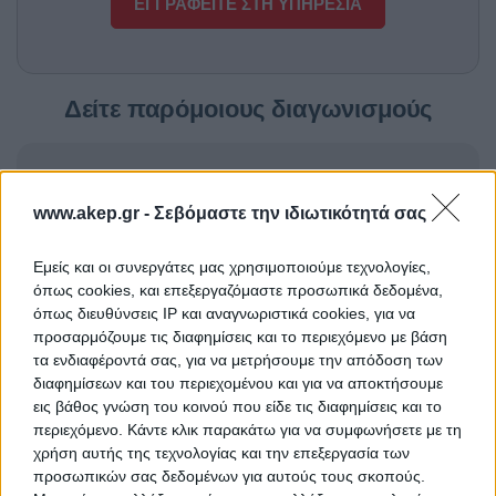
ΕΓΓΡΑΦΕΙΤΕ ΣΤΗ ΥΠΗΡΕΣΙΑ
Δείτε παρόμοιους διαγωνισμούς
Προμήθεια φορτιστή
ΤΙΤΛΟΣ
www.akep.gr -
Σεβόμαστε την ιδιωτικότητά σας
Εμείς και οι συνεργάτες μας χρησιμοποιούμε τεχνολογίες,
Προμήθεια αντιδραστηρίων
ΤΙΤΛΟΣ
όπως cookies, και επεξεργαζόμαστε προσωπικά δεδομένα,
όπως διευθύνσεις IP και αναγνωριστικά cookies, για να
προσαρμόζουμε τις διαφημίσεις και το περιεχόμενο με βάση
τα ενδιαφέροντά σας, για να μετρήσουμε την απόδοση των
Προμήθεια 15 μηχανών
ΤΙΤΛΟΣ
διαφημίσεων και του περιεχομένου και για να αποκτήσουμε
αιμοκάθαρσης
εις βάθος γνώση του κοινού που είδε τις διαφημίσεις και το
περιεχόμενο. Κάντε κλικ παρακάτω για να συμφωνήσετε με τη
χρήση αυτής της τεχνολογίας και την επεξεργασία των
προσωπικών σας δεδομένων για αυτούς τους σκοπούς.
TED ΠΡΟΜΗΘΕΙΑ ΟΡΘΟΠΕΔΙΚΩΝ
ΤΙΤΛΟΣ