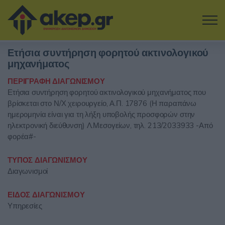
Μετάβαση στο κύριο περιεχόμενο
Ετήσια συντήρηση φορητού ακτινολογικού
Η εταιρία
μηχανήματος
ΠΕΡΙΓΡΑΦΗ ΔΙΑΓΩΝΙΣΜΟΥ
Αναζήτηση Διαγωνισμών
Ετήσια συντήρηση φορητού ακτινολογικού μηχανήματος που
βρίσκεται στο Ν/Χ χειρουργείο, Α.Π. 17876 (Η παραπάνω
Δοκιμάστε την Υπηρεσία
ημερομηνία είναι για τη λήξη υποβολής προσφορών στην
ηλεκτρονική διεύθυνση) Λ.Μεσογείων, τηλ. 213/2033933 -Από
Επικοινωνία
φορέα#-
ΤΥΠΟΣ ΔΙΑΓΩΝΙΣΜΟΥ
Σύνδεση
Διαγωνισμοί
Είσοδος
Εγγραφή
ΕΙΔΟΣ ΔΙΑΓΩΝΙΣΜΟΥ
Υπηρεσίες