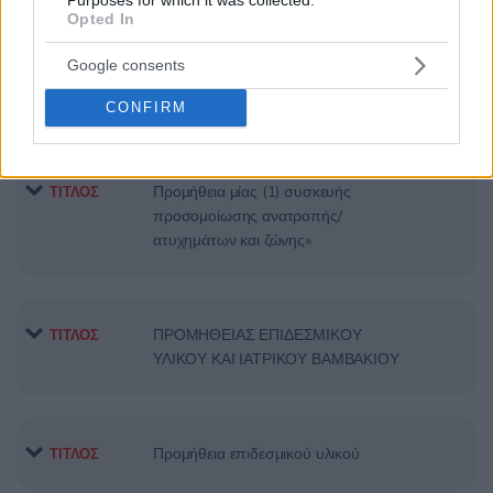
Opted In
ΥΠΗΡΕΣΙΕΣ ΕΠΙΣΚΕΥΗΣ ΚΑΙ
ΤΙΤΛΟΣ
Google consents
ΣΥΝΤΗΡΗΣΗΣ ΙΑΤΡΙΚΟΥ
ΕΞΟΠΛΙΣΜΟΥ
CONFIRM
Προμήθεια μίας (1) συσκευής
ΤΙΤΛΟΣ
προσομοίωσης ανατροπής/
ατυχημάτων και ζώνης»
ΠΡΟΜΗΘΕΙΑΣ ΕΠΙΔΕΣΜΙΚΟΥ
ΤΙΤΛΟΣ
ΥΛΙΚΟΥ ΚΑΙ ΙΑΤΡΙΚΟΥ ΒΑΜΒΑΚΙΟΥ
Προμήθεια επιδεσμικού υλικού
ΤΙΤΛΟΣ