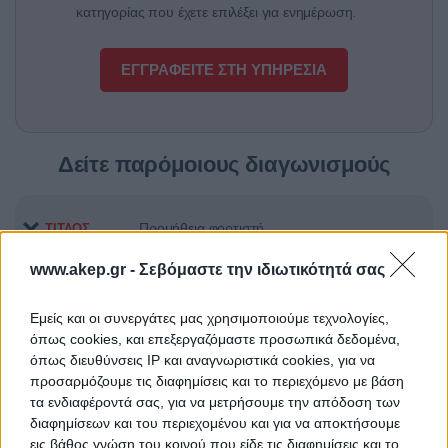
κατηγορίας που έχετε επιλέξει για ενημέρωση.
ΕΓΓΡΑΦΕΙΤΕ ΣΤΗ ΥΠΗΡΕΣΙΑ
Δείτε παρόμοιους διαγωνισμούς
Προμήθεια φορτιστή
ΤΙΤΛΟΣ
www.akep.gr -
Σεβόμαστε την ιδιωτικότητά σας
Προμήθεια αντιδραστηρίων
ΤΙΤΛΟΣ
Εμείς και οι συνεργάτες μας χρησιμοποιούμε τεχνολογίες,
όπως cookies, και επεξεργαζόμαστε προσωπικά δεδομένα,
όπως διευθύνσεις IP και αναγνωριστικά cookies, για να
προσαρμόζουμε τις διαφημίσεις και το περιεχόμενο με βάση
Προμήθεια Εκπαιδευτικού και
ΤΙΤΛΟΣ
τα ενδιαφέροντά σας, για να μετρήσουμε την απόδοση των
Εργαστηριακού Εξοπλισμού των
διαφημίσεων και του περιεχομένου και για να αποκτήσουμε
εννέα Σχολών του ΕΜΠ»
εις βάθος γνώση του κοινού που είδε τις διαφημίσεις και το