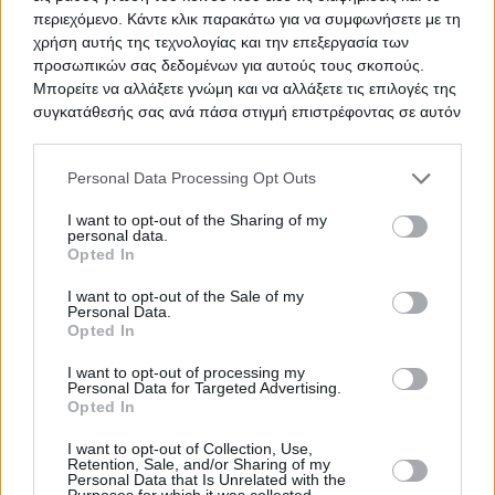
περιεχόμενο. Κάντε κλικ παρακάτω για να συμφωνήσετε με τη
χρήση αυτής της τεχνολογίας και την επεξεργασία των
προσωπικών σας δεδομένων για αυτούς τους σκοπούς.
Μπορείτε να αλλάξετε γνώμη και να αλλάξετε τις επιλογές της
Προμήθεια 15 μηχανών
ΤΙΤΛΟΣ
συγκατάθεσής σας ανά πάσα στιγμή επιστρέφοντας σε αυτόν
αιμοκάθαρσης
τον ιστότοπο.
Please note that this website/app uses one or more Google
Personal Data Processing Opt Outs
services and may gather and store information including but
Προμήθεια επιστημονικού οργάνου
ΤΙΤΛΟΣ
not limited to your visit or usage behaviour. You may click to
I want to opt-out of the Sharing of my
ηλεκτροστατικής ινοποίησης
personal data.
grant or deny consent to Google and its third-party tags to
Opted In
(Electrospinning)
use your data for below specified purposes in below Google
consent section.
I want to opt-out of the Sale of my
Personal Data.
Opted In
TED ΠΡΟΜΗΘΕΙΑ ΟΡΘΟΠΕΔΙΚΩΝ
ΤΙΤΛΟΣ
I want to opt-out of processing my
Personal Data for Targeted Advertising.
Opted In
ΟΞΥΓΟΝΟ
I want to opt-out of Collection, Use,
ΤΙΤΛΟΣ
Retention, Sale, and/or Sharing of my
Personal Data that Is Unrelated with the
Purposes for which it was collected.