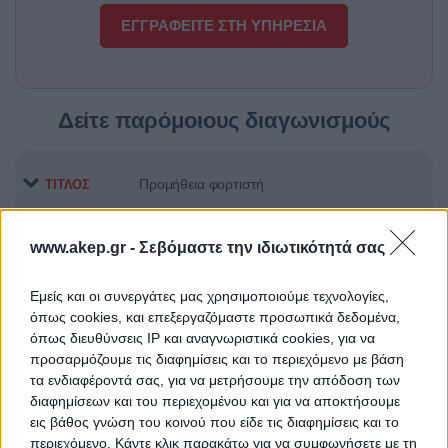
ΕΓΓΡΑΦΕΙΤΕ ΣΤΗ ΥΠΗΡΕΣΙΑ
Δείτε παρόμοιους διαγωνισμούς
Προμήθεια φορτιστή
ΤΙΤΛΟΣ
www.akep.gr -
Σεβόμαστε την ιδιωτικότητά σας
Προμήθεια αντιδραστηρίων
ΤΙΤΛΟΣ
Εμείς και οι συνεργάτες μας χρησιμοποιούμε τεχνολογίες,
όπως cookies, και επεξεργαζόμαστε προσωπικά δεδομένα,
όπως διευθύνσεις IP και αναγνωριστικά cookies, για να
Προμήθεια Εκπαιδευτικού και
ΤΙΤΛΟΣ
προσαρμόζουμε τις διαφημίσεις και το περιεχόμενο με βάση
Εργαστηριακού Εξοπλισμού των
τα ενδιαφέροντά σας, για να μετρήσουμε την απόδοση των
εννέα Σχολών του ΕΜΠ»
διαφημίσεων και του περιεχομένου και για να αποκτήσουμε
εις βάθος γνώση του κοινού που είδε τις διαφημίσεις και το
περιεχόμενο. Κάντε κλικ παρακάτω για να συμφωνήσετε με τη