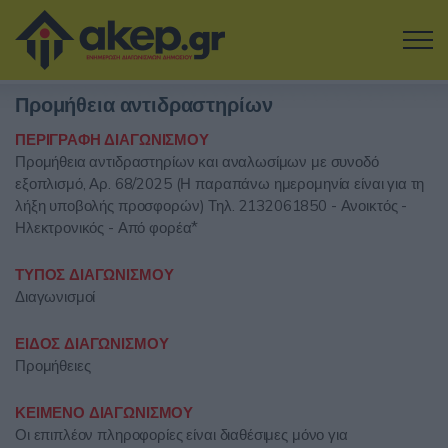
Μετάβαση στο κύριο περιεχόμενο
Προμήθεια αντιδραστηρίων
Η εταιρία
ΠΕΡΙΓΡΑΦΗ ΔΙΑΓΩΝΙΣΜΟΥ
Προμήθεια αντιδραστηρίων και αναλωσίμων με συνοδό
Αναζήτηση Διαγωνισμών
εξοπλισμό, Αρ. 68/2025 (Η παραπάνω ημερομηνία είναι για τη
λήξη υποβολής προσφορών) Τηλ. 2132061850 - Ανοικτός -
Δοκιμάστε την Υπηρεσία
Ηλεκτρονικός - Από φορέα*
Επικοινωνία
ΤΥΠΟΣ ΔΙΑΓΩΝΙΣΜΟΥ
Διαγωνισμοί
Σύνδεση
ΕΙΔΟΣ ΔΙΑΓΩΝΙΣΜΟΥ
Προμήθειες
Είσοδος
Εγγραφή
ΚΕΙΜΕΝΟ ΔΙΑΓΩΝΙΣΜΟΥ
Οι επιπλέον πληροφορίες είναι διαθέσιμες μόνο για