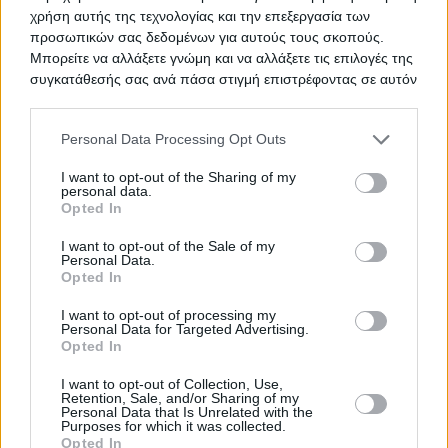
χρήση αυτής της τεχνολογίας και την επεξεργασία των
προσωπικών σας δεδομένων για αυτούς τους σκοπούς.
Προμήθεια 15 μηχανών
ΤΙΤΛΟΣ
Μπορείτε να αλλάξετε γνώμη και να αλλάξετε τις επιλογές της
αιμοκάθαρσης
συγκατάθεσής σας ανά πάσα στιγμή επιστρέφοντας σε αυτόν
τον ιστότοπο.
Please note that this website/app uses one or more Google
Personal Data Processing Opt Outs
Προμήθεια επιστημονικού οργάνου
ΤΙΤΛΟΣ
services and may gather and store information including but
ηλεκτροστατικής ινοποίησης
not limited to your visit or usage behaviour. You may click to
I want to opt-out of the Sharing of my
(Electrospinning)
personal data.
grant or deny consent to Google and its third-party tags to
Opted In
use your data for below specified purposes in below Google
consent section.
I want to opt-out of the Sale of my
Personal Data.
TED ΠΡΟΜΗΘΕΙΑ ΟΡΘΟΠΕΔΙΚΩΝ
ΤΙΤΛΟΣ
Opted In
I want to opt-out of processing my
Personal Data for Targeted Advertising.
Opted In
ΟΞΥΓΟΝΟ
ΤΙΤΛΟΣ
I want to opt-out of Collection, Use,
Retention, Sale, and/or Sharing of my
Personal Data that Is Unrelated with the
Purposes for which it was collected.
Opted In
ΥΠΗΡΕΣΙΕΣ ΕΠΙΣΚΕΥΗΣ ΚΑΙ
ΤΙΤΛΟΣ