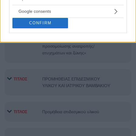
ΣΥΝΤΗΡΗΣΗΣ ΙΑΤΡΙΚΟΥ
Google consents
ΕΞΟΠΛΙΣΜΟΥ
CONFIRM
Προμήθεια μίας (1) συσκευής
ΤΙΤΛΟΣ
προσομοίωσης ανατροπής/
ατυχημάτων και ζώνης»
ΠΡΟΜΗΘΕΙΑΣ ΕΠΙΔΕΣΜΙΚΟΥ
ΤΙΤΛΟΣ
ΥΛΙΚΟΥ ΚΑΙ ΙΑΤΡΙΚΟΥ ΒΑΜΒΑΚΙΟΥ
Προμήθεια επιδεσμικού υλικού
ΤΙΤΛΟΣ